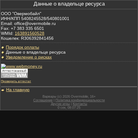
Данные о владельце ресурса
ООО "Овермобайл"
ИНН/КПП 5408245528/540801001
Email: office@overmobile.ru
Fax: +7 383 335 6501
WMId:
163891560528
Кошелек: R306392841456
Порядок оплаты
Данные о владельце ресурса
Уведомление о рисках
Проверить аттестат
На главную
Варвары (c) 2026 Overmobile, 16+
Соглашение
|
Политика конфиденциальности
Другие игры
|
Контакты
0
сек,
08:07:25