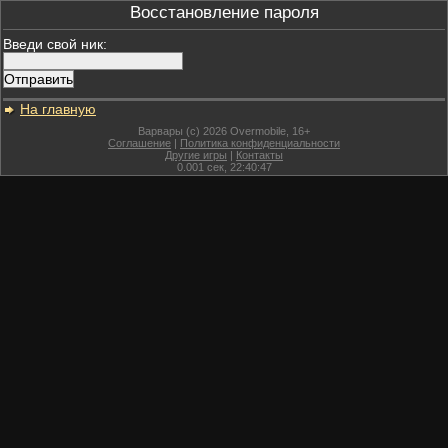
Восстановление пароля
Введи свой ник:
На главную
Варвары (c) 2026 Overmobile, 16+
Соглашение
|
Политика конфиденциальности
Другие игры
|
Контакты
0.001
сек,
22:40:47