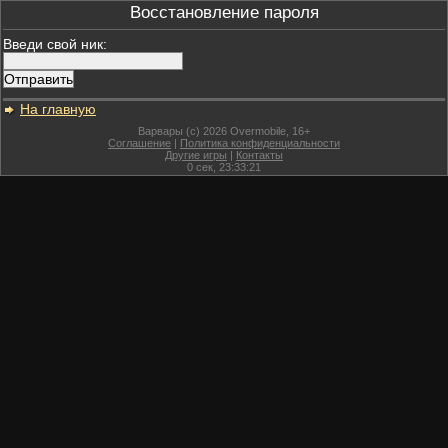
Восстановление пароля
Введи свой ник:
На главную
Варвары (c) 2026 Overmobile, 16+
Соглашение
|
Политика конфиденциальности
Другие игры
|
Контакты
0
сек,
23:33:21