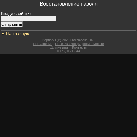
Восстановление пароля
Введи свой ник:
На главную
Варвары (c) 2026 Overmobile, 16+
Соглашение
|
Политика конфиденциальности
Другие игры
|
Контакты
0
сек,
06:12:44