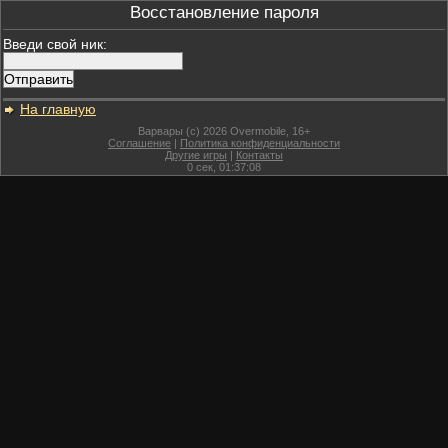
Восстановление пароля
Введи свой ник:
На главную
Варвары (c) 2026 Overmobile, 16+
Соглашение
|
Политика конфиденциальности
Другие игры
|
Контакты
0
сек,
01:37:08