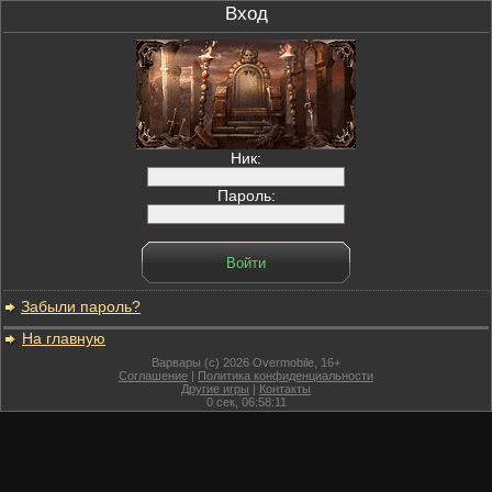
Вход
Ник:
Пароль:
Забыли пароль?
На главную
Варвары (c) 2026 Overmobile, 16+
Соглашение
|
Политика конфиденциальности
Другие игры
|
Контакты
0
сек,
06:58:11