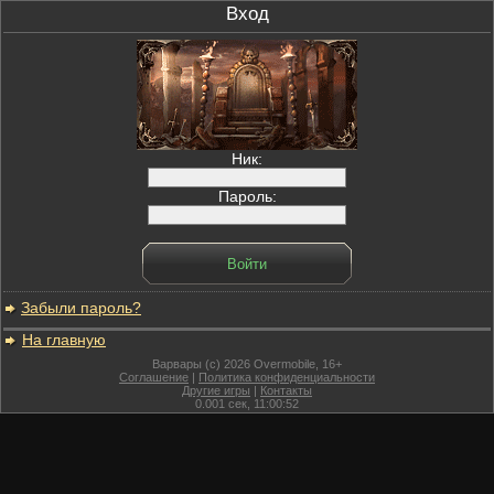
Вход
Ник:
Пароль:
Забыли пароль?
На главную
Варвары (c) 2026 Overmobile, 16+
Соглашение
|
Политика конфиденциальности
Другие игры
|
Контакты
0.001
сек,
11:00:52