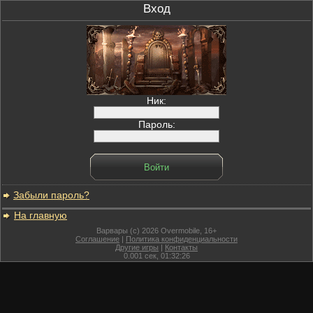
Вход
Ник:
Пароль:
Забыли пароль?
На главную
Варвары (c) 2026 Overmobile, 16+
Соглашение
|
Политика конфиденциальности
Другие игры
|
Контакты
0.001
сек,
01:32:26