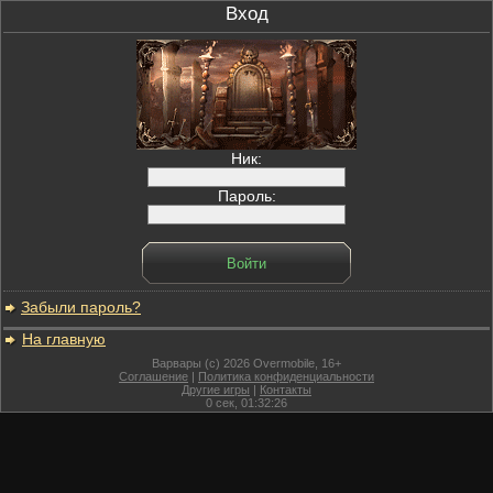
Вход
Ник:
Пароль:
Забыли пароль?
На главную
Варвары (c) 2026 Overmobile, 16+
Соглашение
|
Политика конфиденциальности
Другие игры
|
Контакты
0
сек,
01:32:26