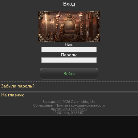
Вход
Ник:
Пароль:
Забыли пароль?
На главную
Варвары (c) 2026 Overmobile, 16+
Соглашение
|
Политика конфиденциальности
Другие игры
|
Контакты
0.001
сек,
00:34:57