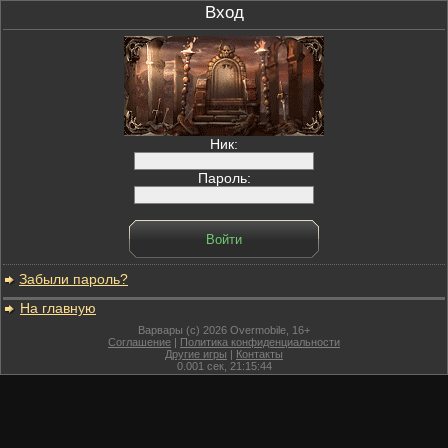
Вход
Ник:
Пароль:
Забыли пароль?
На главную
Варвары (c) 2026 Overmobile, 16+
Соглашение
|
Политика конфиденциальности
Другие игры
|
Контакты
0.001
сек,
21:15:44