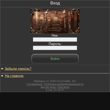
Вход
Ник:
Пароль:
Забыли пароль?
На главную
Варвары (c) 2026 Overmobile, 16+
Соглашение
|
Политика конфиденциальности
Другие игры
|
Контакты
0
сек,
07:35:47