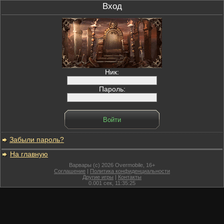
Вход
Ник:
Пароль:
Забыли пароль?
На главную
Варвары (c) 2026 Overmobile, 16+
Соглашение
|
Политика конфиденциальности
Другие игры
|
Контакты
0.001
сек,
11:35:25