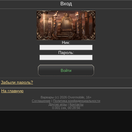
Вход
Ник:
Пароль:
Забыли пароль?
На главную
Варвары (c) 2026 Overmobile, 16+
Соглашение
|
Политика конфиденциальности
Другие игры
|
Контакты
0.001
сек,
00:28:56