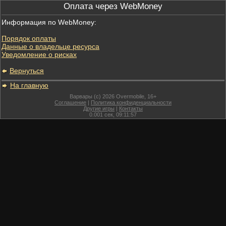
Оплата через WebMoney
Информация по WebMoney:
Порядок оплаты
Данные о владельце ресурса
Уведомление о рисках
Вернуться
На главную
Варвары (c) 2026 Overmobile, 16+
Соглашение
|
Политика конфиденциальности
Другие игры
|
Контакты
0.001
сек,
09:11:57