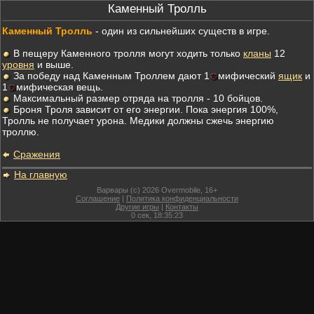
Каменный Тролль
Каменный Тролль
- один из сильнейших существ в игре.
В пещеру Каменного тролля могут ходить только
кланы
12
уровня
и выше.
За победу над Каменным Троллем дают 1
мифический
ящик
и
1
мифическая вещь.
Максимальный размер отряда на тролля - 10 бойцов.
Броня Троля зависит от его энергии. Пока энергия 100%,
Тролль не получает урона. Медики должны cжечь энергию
троллю.
Сражения
На главную
Варвары (c) 2026 Overmobile, 16+
Соглашение
|
Политика конфиденциальности
Другие игры
|
Контакты
0
сек,
18:35:23