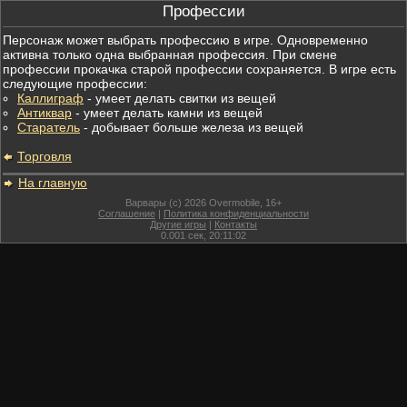
Профессии
Персонаж может выбрать профессию в игре. Одновременно
активна только одна выбранная профессия. При смене
профессии прокачка старой профессии сохраняется. В игре есть
следующие профессии:
Каллиграф
- умеет делать свитки из вещей
Антиквар
- умеет делать камни из вещей
Старатель
- добывает больше железа из вещей
Торговля
На главную
Варвары (c) 2026 Overmobile, 16+
Соглашение
|
Политика конфиденциальности
Другие игры
|
Контакты
0.001
сек,
20:11:02