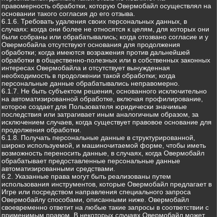
правомерность обработки, которую Овермобайл осуществлял на
основании такого согласия до его отзыва.
6.1.6. Требовать удаления своих персональных данных, в
случаях: когда они более не относятся к целям, для которых они
были собраны или обрабатывались; когда отозвано согласие и у
Овермобайла отсутствуют основания для продолжения
обработки; когда имеются возражения против дальнейшей
обработки в общественно-полезных или в собственных законных
интересах Овермобайла и отсутствует вынужденная
необходимость в продолжении такой обработки; когда
персональные данные обрабатывались неправомерно.
6.1.7. Не быть субъектом решения, основанного исключительно
на автоматизированной обработке, включая профилирование,
которое создает для Пользователя юридически значимые
последствия или затрагивает иным аналогичным образом, за
исключением случаев, когда существует правовое основание для
продолжения обработки.
6.1.8. Получать персональные данные в структурированной,
широко используемой, и машиночитаемой форме, чтобы иметь
возможность переносить данные, в случаях, когда Овермобайл
обрабатывает предоставленные персональные данные
автоматизированными средствами.
6.2. Указанные права могут быть реализованы путем
использования инструментов, которые Овермобайл предлагает в
Игре или посредством направления специального запроса
Овермобайлу способами, описанными ниже. Овермобайл
своевременно ответит на любые такие запросы в соответствии с
применимым правом. В некоторых случаях Овермобайл может