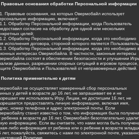
. Правовые основания обработки Персональной информации
.1. Правовые основания, на которых Овермобайл использует
ерсональную информацию, включают:
.1.1. Обработку Персональной информации, когда Пользователь
редоставил согласие на обработку для одной или нескольких
онкретных целей;
.1.2. Обработку Персональной информации, когда это необходимо
ля исполнения договора, стороной которого является Пользователь
.1.3. Обработку Персональной информации, когда это необходимо 
аконных интересах Овермобайла. В частности, законные интересы
вермобайла состоят в обеспечении безопасности и улучшении Игр
нализе данных, разрешении спорных ситуаций в игровом процессе,
ащите Овермобайла и Пользователей от неправомерных действий.
. Политика применительно к детям
вермобайл не осуществляет намеренный сбор персональных
анных у детей в возрасте до 16 лет, не запрашивает ее и не
азрешает им использовать Игру. Лицам, не достигшим 16 лет, не
азрешается предоставлять личную информацию, включая имя,
дрес, номер телефона и адрес электронной почты. Если
вермобайлу станет известно о том, что информация была получен
т ребенка в возрасте до 16 лет, Овермобайл безотлагательно удали
акую информацию. Если вы считаете, что нами могла быть получен
акая-либо информация от ребенка или о ребенке в возрасте младш
6 лет, пожалуйста, свяжитесь с нами по электронной почте, указанн
 настоящей Политике.