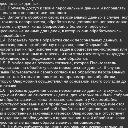
ерсональных данных.
.1.2. Получить доступ к своим персональным данным и исправлять
х, если они неверные или неполные.
.1.3. Запретить обработку своих персональных данных в случае, ес
х точность оспаривается, обработка осуществляется неправомерно
 также в случаях, когда Овермобайлу более не требуются
ерсональные данные для целей, в которых они обрабатывались
вермобайлом.
.1.4. Возражать против обработки своих персональных данных, а
акже запрещать их обработку в случаях, если Овермобайл
брабатывал их при исполнении задач в общественно-полезных или 
обственных законных интересах, и при этом отсутствует вынужденн
еобходимость в продолжении такой обработки.
.1.5. В любое время отозвать согласие, которое Пользователь
редоставил на обработку своих персональных данных. В случае
тзыва Пользователем своего согласия на обработку персональных
анных, такой отзыв не повлияет на правомерность обработки,
оторую Овермобайл осуществлял на основании такого согласия до
го отзыва.
.1.6. Требовать удаления своих персональных данных, в случаях:
огда они более не относятся к целям, для которых они были собран
ли обрабатывались; когда отозвано согласие и у Овермобайла
тсутствуют основания для продолжения обработки; когда имеются
озражения против дальнейшей обработки в общественно-полезных
ли в собственных законных интересах Овермобайла и отсутствует
ынужденная необходимость в продолжении такой обработки; когда
ерсональные данные обрабатывались неправомерно.
.1.7. Не быть субъектом решения, основанного исключительно на