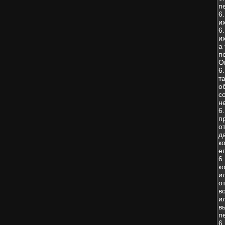
п
6
и
6
и
а
п
О
6
т
о
с
н
6
п
о
д
к
е
6
к
и
о
в
и
в
п
6