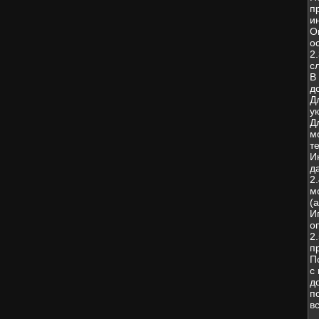
п
и
О
о
2
с
В
д
Д
у
Д
м
т
И
д
2
м
(
И
о
2
п
П
с
д
п
в