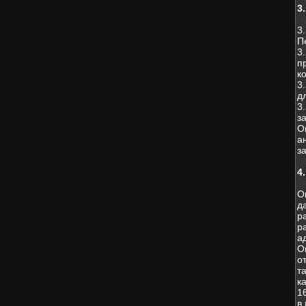
3
3
П
3
п
к
3
д
3
з
О
а
з
4
О
д
р
р
а
О
о
т
к
1
в