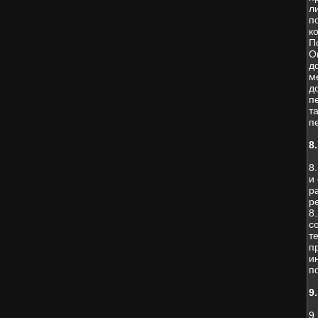
л
п
к
П
О
д
м
д
п
т
п
8
8
и
р
р
8
с
т
п
и
п
9
9