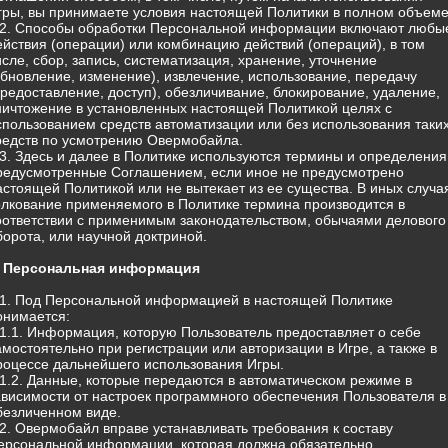
гры, вы принимаете условия настоящей Политики в полном объеме
.2. Способы обработки Персональной информации включают любы
ействия (операции) или комбинацию действий (операций), в том
исле, сбор, запись, систематизация, хранение, уточнение
обновление, изменение), извлечение, использование, передачу
предоставление, доступ), обезличивание, блокирование, удаление,
ничтожение в установленных настоящей Политикой целях с
спользованием средств автоматизации или без использования таки
редств по усмотрению Овермобайла.
.3. Здесь и далее в Политике используются термины и определения
редусмотренные Соглашением, если иное не предусмотрено
астоящей Политикой или не вытекает из ее существа. В иных случа
олкование применяемого в Политике термина производится в
оответствии с применимым законодательством, обычаями делового
борота, или научной доктриной.
. Персональная информация
.1. Под Персональной информацией в настоящей Политике
онимается:
.1.1. Информация, которую Пользователь предоставляет о себе
амостоятельно при регистрации или авторизации в Игре, а также в
роцессе дальнейшего использования Игры.
.1.2. Данные, которые передаются в автоматическом режиме в
ависимости от настроек программного обеспечения Пользователя в
безличенном виде.
.2. Овермобайл вправе устанавливать требования к составу
ерсональной информации, которая должна обязательно