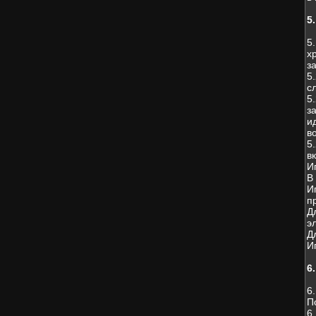
5
5
х
з
5
с
5
з
и
в
5
в
И
В
И
п
Д
э
Д
И
6
6
П
6