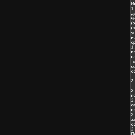
И
1
д
ч
(
(
у
и
с
1
п
н
т
с
о
2
2
п
2
с
п
2
з
о
2
П