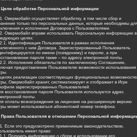
. Цели обработки Персональной информации
.1. Овермобайл осуществляет обработку, в том числе сбор и
ранение только тех персональных данных, которые необходимы дл
аключения и исполнения Договоров с Пользователями.
.2. Овермобайл вправе использовать Персональную информацию в
ледующих целях:
.2.1. Идентификация Пользователя в рамках исполнения
аключенного с ним Договора. Зарегистрированный Пользователь
дентифицируется по имени (псевдониму) и паролю, а при
осстановлении пароля также – по адресу электронной почты.
.2.2. Исполнение обязательств по заключенному Соглашению,
ключая предоставление Пользователю возможности использования
гры.
 целях реализации соответствующих функциональных возможносте
гры, Овермобайл хранит, систематизирует и отображает в Игре
рофили зарегистрированных Пользователей.
ля восстановления пароля Пользователя используется адрес
лектронной почты.
ля оплаты вознаграждения за лицензию на расширенную версию
гры может использоваться абонентский номер телефона.
. Права Пользователя в отношении Персональной информаци
.1. Если это предусмотрено применимым законодательством,
ользователь имеет право:
.1.1. Получать информацию о сборе и использовании его