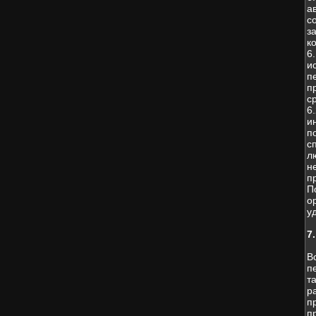
а
с
з
к
6
и
п
п
с
6
и
п
с
л
н
п
П
о
у
7
В
п
т
р
п
п