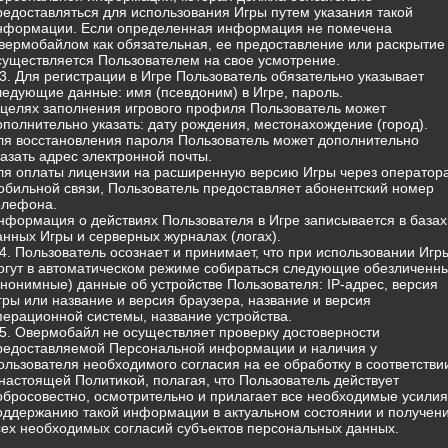
редоставляться для использования Игры путем указания такой
нформации. Если определенная информация не помечена
вермобайлом как обязательная, ее предоставление или раскрытие
существляется Пользователем на свое усмотрение.
.3. Для регистрации в Игре Пользователь обязательно указывает
ледующие данные: имя (псевдоним) в Игре, пароль.
 целях заполнения игрового профиля Пользователь может
ополнительно указать: дату рождения, местонахождение (город).
ля восстановления пароля Пользователь может дополнительно
казать адрес электронной почты.
ля оплаты лицензии на расширенную версию Игры через оператор
обильной связи, Пользователь предоставляет абонентский номер
елефона.
нформация о действиях Пользователя в Игре записывается в базах
анных Игры и серверных журналах (логах).
.4. Пользователь осознает и принимает, что при использовании Игр
огут в автоматическом режиме собираться следующие обезличенн
анонимные) данные об устройстве Пользователя: IP-адрес, версия
гры или название и версия браузера, название и версия
перационной системы, название устройства.
.5. Овермобайл не осуществляет проверку достоверности
редоставляемой Персональной информации и наличия у
ользователя необходимого согласия на ее обработку в соответстви
 настоящей Политикой, полагая, что Пользователь действует
обросовестно, осмотрительно и прилагает все необходимые усилия
оддержанию такой информации в актуальном состоянии и получен
сех необходимых согласий субъектов персональных данных.