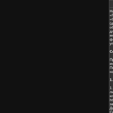
Н
«
«
(
о
д
м
ф
у
С
П
и
П
н
1
1
л
и
h
з
Д
С