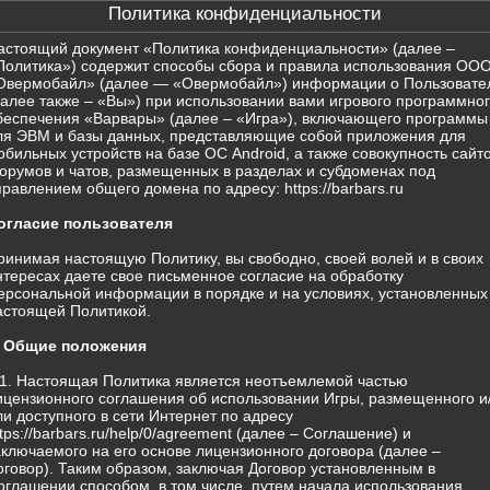
Политика конфиденциальности
астоящий документ «Политика конфиденциальности» (далее –
Политика») содержит способы сбора и правила использования ОО
Овермобайл» (далее — «Овермобайл») информации о Пользовате
далее также – «Вы») при использовании вами игрового программно
беспечения «Варвары» (далее – «Игра»), включающего программы
ля ЭВМ и базы данных, представляющие собой приложения для
обильных устройств на базе ОС Android, а также совокупность сайто
орумов и чатов, размещенных в разделах и субдоменах под
правлением общего домена по адресу: https://barbars.ru
огласие пользователя
ринимая настоящую Политику, вы свободно, своей волей и в своих
нтересах даете свое письменное согласие на обработку
ерсональной информации в порядке и на условиях, установленных
астоящей Политикой.
. Общие положения
.1. Настоящая Политика является неотъемлемой частью
ицензионного соглашения об использовании Игры, размещенного и
ли доступного в сети Интернет по адресу
ttps://barbars.ru/help/0/agreement (далее – Соглашение) и
аключаемого на его основе лицензионного договора (далее –
оговор). Таким образом, заключая Договор установленным в
оглашении способом, в том числе, путем начала использования