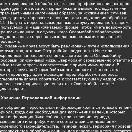
втоматизированной обработке, включая профилирование, которое
оздает для Пользователя юридически значимые последствия или
атрагивает иным аналогичным образом, за исключением случаев,
огда существует правовое основание для продолжения обработки.
.1.8. Получать персональные данные в структурированной, широко
спользуемой, и машиночитаемой форме, чтобы иметь возможность
ереносить данные, в случаях, когда Овермобайл обрабатывает
редоставленные персональные данные автоматизированными
редствами.
.2. Указанные права могут быть реализованы путем использования
нструментов, которые Овермобайл предлагает в Игре или
осредством направления специального запроса Овермобайлу
пособами, описанными ниже. Овермобайл своевременно ответит н
юбые такие запросы в соответствии с применимым правом. В
екоторых случаях Овермобайл может попросить Пользователя
ройти процедуру идентификации перед обработкой запроса.
ользователь вправе обратиться к соответствующему надзорному
ргану в своей юрисдикции, если ответ Овермобайла его не
довлетворяет.
. Хранение Персональной информации
ся собранная Персональная информация хранится только в течени
ериода, когда она необходима для достижения целей, в которых
акая информация была собрана, или в течение периода,
азрешенного или требуемого в соответствии с положениями
рименимого законодательства. Периодически Овермобайл проводи
роверку систем обработки данных, для определения того, остаются