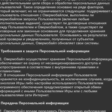
и действительными цели сбора и обработки персональных данных
ользователей. Такое определение основано на ряде факторов,
оторый включает, но не ограничивается следующим: поддерживает 
ользователь отношения с Овермобайлом, выполнены ли
вермобайлом запросы Пользователя (включая любые
ополнительные задания), существуют ли договорные отношения
ежду Пользователем и Овермобайлом, а также существуют ли
оговорные или законные основания для продолжения хранения
ерсональных данных Пользователя. Основываясь на результатах
акой проверки и уведомлениях, полученных от субъектов
ерсональных данных, Овермобайл обновляет свои системы.
. Требования к защите Персональной информации
.1. Овермобайл осуществляет хранение Персональной информаци
 обеспечивает ее охрану от несанкционированного доступа и
аспространения в соответствии с внутренними правилами и
егламентами.
.2. В отношении Персональной информации Пользователя
охраняется ее конфиденциальность, за исключением случаев, когда
ехнология Игры либо настройки используемого Пользователем
рограммного обеспечения предусматривают открытый обмен
нформацией с иными Пользователями Игры или с любыми
ользователями сети Интернет.
. Передача Персональной информации
.1. Овермобайл вправе передавать Персональную информацию