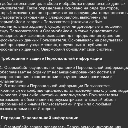
и действительными цели сбора и обработки персональных данных
ользователей. Такое определение основано на ряде факторов,
оторый включает, но не ограничивается следующим: поддерживает 
ользователь отношения с Овермобайлом, выполнены ли
вермобайлом запросы Пользователя (включая любые
ополнительные задания), существуют ли договорные отношения
ежду Пользователем и Овермобайлом, а также существуют ли
оговорные или законные основания для продолжения хранения
ерсональных данных Пользователя. Основываясь на результатах
акой проверки и уведомлениях, полученных от субъектов
ерсональных данных, Овермобайл обновляет свои системы.
. Требования к защите Персональной информации
.1. Овермобайл осуществляет хранение Персональной информаци
 обеспечивает ее охрану от несанкционированного доступа и
аспространения в соответствии с внутренними правилами и
егламентами.
.2. В отношении Персональной информации Пользователя
охраняется ее конфиденциальность, за исключением случаев, когда
ехнология Игры либо настройки используемого Пользователем
рограммного обеспечения предусматривают открытый обмен
нформацией с иными Пользователями Игры или с любыми
ользователями сети Интернет.
. Передача Персональной информации
.1. Овермобайл вправе передавать Персональную информацию