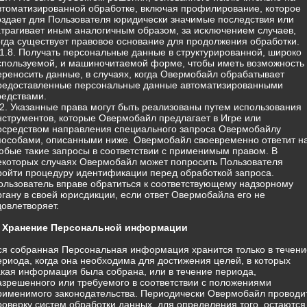
втоматизированной обработке, включая профилирование, которое
оздает для Пользователя юридически значимые последствия или
атрагивает иным аналогичным образом, за исключением случаев,
огда существует правовое основание для продолжения обработки.
.1.8. Получать персональные данные в структурированной, широко
спользуемой, и машиночитаемой форме, чтобы иметь возможность
ереносить данные, в случаях, когда Овермобайл обрабатывает
редоставленные персональные данные автоматизированными
редствами.
.2. Указанные права могут быть реализованы путем использования
нструментов, которые Овермобайл предлагает в Игре или
осредством направления специального запроса Овермобайлу
пособами, описанными ниже. Овермобайл своевременно ответит н
юбые такие запросы в соответствии с применимым правом. В
екоторых случаях Овермобайл может попросить Пользователя
ройти процедуру идентификации перед обработкой запроса.
ользователь вправе обратиться к соответствующему надзорному
ргану в своей юрисдикции, если ответ Овермобайла его не
довлетворяет.
. Хранение Персональной информации
ся собранная Персональная информация хранится только в течени
ериода, когда она необходима для достижения целей, в которых
акая информация была собрана, или в течение периода,
азрешенного или требуемого в соответствии с положениями
рименимого законодательства. Периодически Овермобайл проводи
роверку систем обработки данных, для определения того, остаются