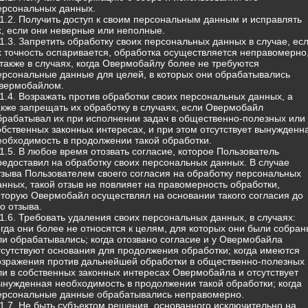
ерсональных данных.
.1.2. Получить доступ к своим персональным данным и исправлять
х, если они неверные или неполные.
.1.3. Запретить обработку своих персональных данных в случае, ес
х точность оспаривается, обработка осуществляется неправомерно
 также в случаях, когда Овермобайлу более не требуются
ерсональные данные для целей, в которых они обрабатывались
вермобайлом.
.1.4. Возражать против обработки своих персональных данных, а
акже запрещать их обработку в случаях, если Овермобайл
брабатывал их при исполнении задач в общественно-полезных или 
обственных законных интересах, и при этом отсутствует вынужденн
еобходимость в продолжении такой обработки.
.1.5. В любое время отозвать согласие, которое Пользователь
редоставил на обработку своих персональных данных. В случае
тзыва Пользователем своего согласия на обработку персональных
анных, такой отзыв не повлияет на правомерность обработки,
оторую Овермобайл осуществлял на основании такого согласия до
го отзыва.
.1.6. Требовать удаления своих персональных данных, в случаях:
огда они более не относятся к целям, для которых они были собран
ли обрабатывались; когда отозвано согласие и у Овермобайла
тсутствуют основания для продолжения обработки; когда имеются
озражения против дальнейшей обработки в общественно-полезных
ли в собственных законных интересах Овермобайла и отсутствует
ынужденная необходимость в продолжении такой обработки; когда
ерсональные данные обрабатывались неправомерно.
.1.7. Не быть субъектом решения, основанного исключительно на