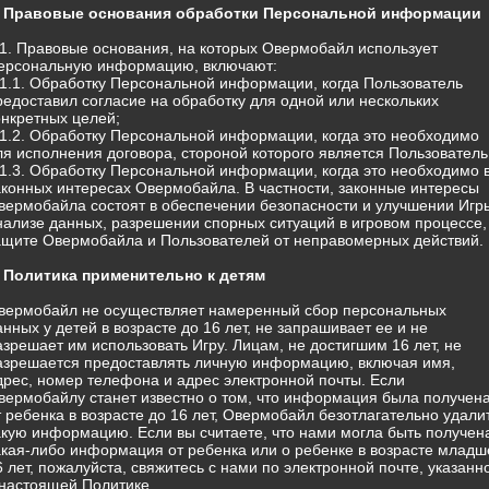
. Правовые основания обработки Персональной информации
.1. Правовые основания, на которых Овермобайл использует
ерсональную информацию, включают:
.1.1. Обработку Персональной информации, когда Пользователь
редоставил согласие на обработку для одной или нескольких
онкретных целей;
.1.2. Обработку Персональной информации, когда это необходимо
ля исполнения договора, стороной которого является Пользователь
.1.3. Обработку Персональной информации, когда это необходимо 
аконных интересах Овермобайла. В частности, законные интересы
вермобайла состоят в обеспечении безопасности и улучшении Игр
нализе данных, разрешении спорных ситуаций в игровом процессе,
ащите Овермобайла и Пользователей от неправомерных действий.
. Политика применительно к детям
вермобайл не осуществляет намеренный сбор персональных
анных у детей в возрасте до 16 лет, не запрашивает ее и не
азрешает им использовать Игру. Лицам, не достигшим 16 лет, не
азрешается предоставлять личную информацию, включая имя,
дрес, номер телефона и адрес электронной почты. Если
вермобайлу станет известно о том, что информация была получен
т ребенка в возрасте до 16 лет, Овермобайл безотлагательно удали
акую информацию. Если вы считаете, что нами могла быть получен
акая-либо информация от ребенка или о ребенке в возрасте младш
6 лет, пожалуйста, свяжитесь с нами по электронной почте, указанн
 настоящей Политике.