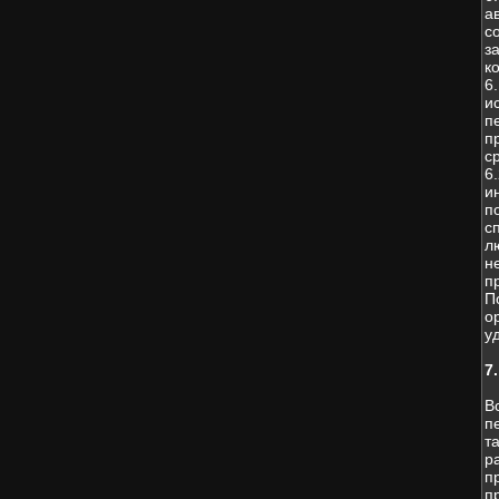
а
с
з
к
6
и
п
п
с
6
и
п
с
л
н
п
П
о
у
7
В
п
т
р
п
п