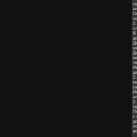
п
и
О
о
2
с
В
д
Д
у
Д
м
т
И
д
2
м
(
И
о
2
п
П
с
д
п
в