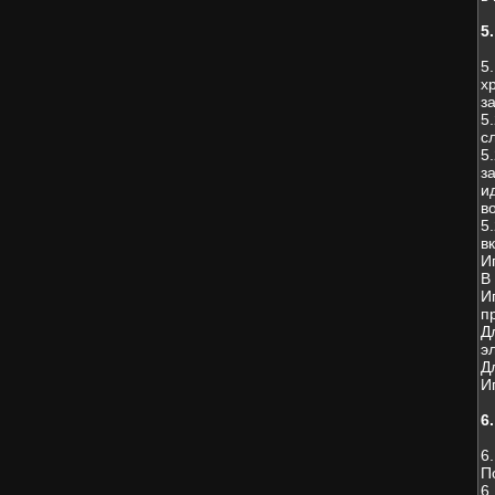
5
5
х
з
5
с
5
з
и
в
5
в
И
В
И
п
Д
э
Д
И
6
6
П
6