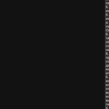
п
6
и
6
и
а
п
О
6
т
о
с
н
6
п
о
д
к
е
6
к
и
о
в
и
в
п
6