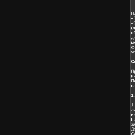
Н
«
«
(
о
д
м
ф
у
С
П
и
П
н
1
1
л
и
h
з
Д
С