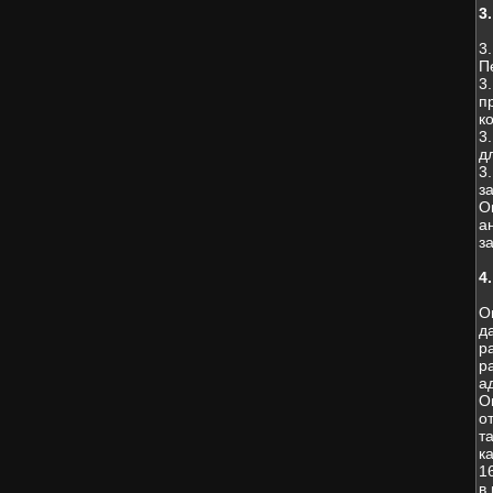
3
3
П
3
п
к
3
д
3
з
О
а
з
4
О
д
р
р
а
О
о
т
к
1
в