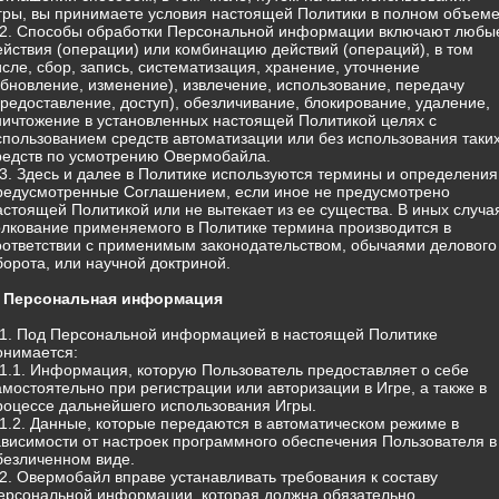
гры, вы принимаете условия настоящей Политики в полном объеме
.2. Способы обработки Персональной информации включают любы
ействия (операции) или комбинацию действий (операций), в том
исле, сбор, запись, систематизация, хранение, уточнение
обновление, изменение), извлечение, использование, передачу
предоставление, доступ), обезличивание, блокирование, удаление,
ничтожение в установленных настоящей Политикой целях с
спользованием средств автоматизации или без использования таки
редств по усмотрению Овермобайла.
.3. Здесь и далее в Политике используются термины и определения
редусмотренные Соглашением, если иное не предусмотрено
астоящей Политикой или не вытекает из ее существа. В иных случа
олкование применяемого в Политике термина производится в
оответствии с применимым законодательством, обычаями делового
борота, или научной доктриной.
. Персональная информация
.1. Под Персональной информацией в настоящей Политике
онимается:
.1.1. Информация, которую Пользователь предоставляет о себе
амостоятельно при регистрации или авторизации в Игре, а также в
роцессе дальнейшего использования Игры.
.1.2. Данные, которые передаются в автоматическом режиме в
ависимости от настроек программного обеспечения Пользователя в
безличенном виде.
.2. Овермобайл вправе устанавливать требования к составу
ерсональной информации, которая должна обязательно