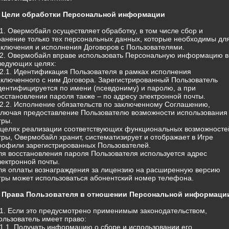
. Цели обработки Персональной информации
.1. Овермобайл осуществляет обработку, в том числе сбор и
ранение только тех персональных данных, которые необходимы дл
аключения и исполнения Договоров с Пользователями.
.2. Овермобайл вправе использовать Персональную информацию в
ледующих целях:
.2.1. Идентификация Пользователя в рамках исполнения
аключенного с ним Договора. Зарегистрированный Пользователь
дентифицируется по имени (псевдониму) и паролю, а при
осстановлении пароля также – по адресу электронной почты.
.2.2. Исполнение обязательств по заключенному Соглашению,
ключая предоставление Пользователю возможности использования
гры.
 целях реализации соответствующих функциональных возможносте
гры, Овермобайл хранит, систематизирует и отображает в Игре
рофили зарегистрированных Пользователей.
ля восстановления пароля Пользователя используется адрес
лектронной почты.
ля оплаты вознаграждения за лицензию на расширенную версию
гры может использоваться абонентский номер телефона.
. Права Пользователя в отношении Персональной информаци
.1. Если это предусмотрено применимым законодательством,
ользователь имеет право:
.1.1. Получать информацию о сборе и использовании его