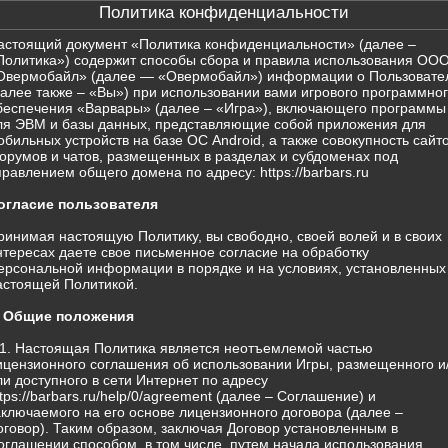
Политика конфиденциальности
астоящий документ «Политика конфиденциальности» (далее –
Политика») содержит способы сбора и правила использования ОО
Овермобайл» (далее — «Овермобайл») информации о Пользовате
далее также – «Вы») при использовании вами игрового программно
беспечения «Варвары» (далее – «Игра»), включающего программы
ля ЭВМ и базы данных, представляющие собой приложения для
обильных устройств на базе ОС Android, а также совокупность сайто
орумов и чатов, размещенных в разделах и субдоменах под
правлением общего домена по адресу: https://barbars.ru
огласие пользователя
ринимая настоящую Политику, вы свободно, своей волей и в своих
нтересах даете свое письменное согласие на обработку
ерсональной информации в порядке и на условиях, установленных
астоящей Политикой.
. Общие положения
.1. Настоящая Политика является неотъемлемой частью
ицензионного соглашения об использовании Игры, размещенного и
ли доступного в сети Интернет по адресу
ttps://barbars.ru/help/0/agreement (далее – Соглашение) и
аключаемого на его основе лицензионного договора (далее –
оговор). Таким образом, заключая Договор установленным в
оглашении способом, в том числе, путем начала использования