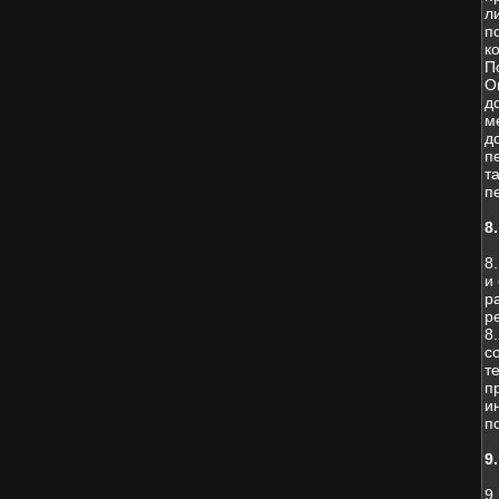
л
п
к
П
О
д
м
д
п
т
п
8
8
и
р
р
8
с
т
п
и
п
9
9