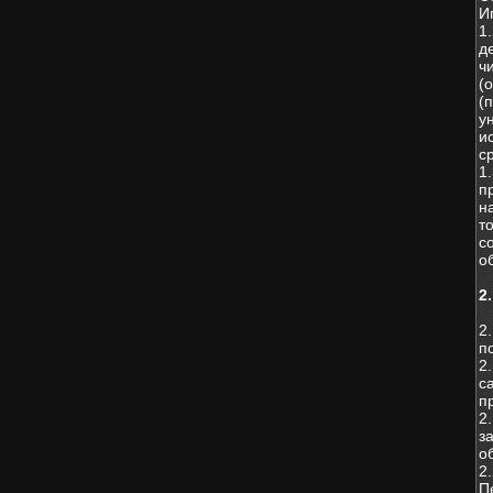
И
1
д
ч
(
(
у
и
с
1
п
н
т
с
о
2
2
п
2
с
п
2
з
о
2
П