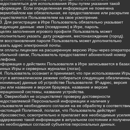
редоставляться для использования Игры путем указания такой
нформации. Если определенная информация не помечена
вермобайлом как обязательная, ее предоставление или раскрытие
существляется Пользователем на свое усмотрение.
.3. Для регистрации в Игре Пользователь обязательно указывает
ледующие данные: имя (псевдоним) в Игре, пароль.
 целях заполнения игрового профиля Пользователь может
ополнительно указать: дату рождения, местонахождение (город).
ля восстановления пароля Пользователь может дополнительно
казать адрес электронной почты.
ля оплаты лицензии на расширенную версию Игры через оператор
обильной связи, Пользователь предоставляет абонентский номер
елефона.
нформация о действиях Пользователя в Игре записывается в базах
анных Игры и серверных журналах (логах).
.4. Пользователь осознает и принимает, что при использовании Игр
огут в автоматическом режиме собираться следующие обезличенн
анонимные) данные об устройстве Пользователя: IP-адрес, версия
гры или название и версия браузера, название и версия
перационной системы, название устройства.
.5. Овермобайл не осуществляет проверку достоверности
редоставляемой Персональной информации и наличия у
ользователя необходимого согласия на ее обработку в соответстви
 настоящей Политикой, полагая, что Пользователь действует
обросовестно, осмотрительно и прилагает все необходимые усилия
оддержанию такой информации в актуальном состоянии и получен
сех необходимых согласий субъектов персональных данных.