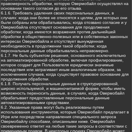
правомерность обработки, которую Овермобайл осуществлял на
основании такого согласия до его отзыва.
6.1.6. Требовать удаления своих персональных данных, в
случаях: когда они более не относятся к целям, для которых они
были собраны или обрабатывались; когда отозвано согласие и у
Овермобайла отсутствуют основания для продолжения
обработки; когда имеются возражения против дальнейшей
обработки в общественно-полезных или в собственных законных
интересах Овермобайла и отсутствует вынужденная
необходимость в продолжении такой обработки; когда
персональные данные обрабатывались неправомерно.
6.1.7. Не быть субъектом решения, основанного исключительно
на автоматизированной обработке, включая профилирование,
которое создает для Пользователя юридически значимые
последствия или затрагивает иным аналогичным образом, за
исключением случаев, когда существует правовое основание для
продолжения обработки.
6.1.8. Получать персональные данные в структурированной,
широко используемой, и машиночитаемой форме, чтобы иметь
возможность переносить данные, в случаях, когда Овермобайл
обрабатывает предоставленные персональные данные
автоматизированными средствами.
6.2. Указанные права могут быть реализованы путем
использования инструментов, которые Овермобайл предлагает в
Игре или посредством направления специального запроса
Овермобайлу способами, описанными ниже. Овермобайл
своевременно ответит на любые такие запросы в соответствии с
применимым правом. В некоторых случаях Овермобайл может