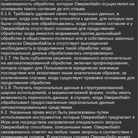
правомерность обработки, которую Овермобайл осуществлял на
основании такого согласия до его отзыва.
6.1.6. Требовать удаления своих персональных данных, в
случаях: когда они более не относятся к целям, для которых они
были собраны или обрабатывались; когда отозвано согласие и у
Овермобайла отсутствуют основания для продолжения
обработки; когда имеются возражения против дальнейшей
обработки в общественно-полезных или в собственных законных
интересах Овермобайла и отсутствует вынужденная
необходимость в продолжении такой обработки; когда
персональные данные обрабатывались неправомерно.
6.1.7. Не быть субъектом решения, основанного исключительно
на автоматизированной обработке, включая профилирование,
которое создает для Пользователя юридически значимые
последствия или затрагивает иным аналогичным образом, за
исключением случаев, когда существует правовое основание для
продолжения обработки.
6.1.8. Получать персональные данные в структурированной,
широко используемой, и машиночитаемой форме, чтобы иметь
возможность переносить данные, в случаях, когда Овермобайл
обрабатывает предоставленные персональные данные
автоматизированными средствами.
6.2. Указанные права могут быть реализованы путем
использования инструментов, которые Овермобайл предлагает в
Игре или посредством направления специального запроса
Овермобайлу способами, описанными ниже. Овермобайл
своевременно ответит на любые такие запросы в соответствии с
применимым правом. В некоторых случаях Овермобайл может