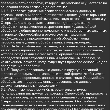
правомерность обработки, которую Овермобайл осуществлял на
основании такого согласия до его отзыва.
6.1.6. Требовать удаления своих персональных данных, в
случаях: когда они более не относятся к целям, для которых они
были собраны или обрабатывались; когда отозвано согласие и у
Овермобайла отсутствуют основания для продолжения
обработки; когда имеются возражения против дальнейшей
обработки в общественно-полезных или в собственных законных
интересах Овермобайла и отсутствует вынужденная
необходимость в продолжении такой обработки; когда
персональные данные обрабатывались неправомерно.
6.1.7. Не быть субъектом решения, основанного исключительно
на автоматизированной обработке, включая профилирование,
которое создает для Пользователя юридически значимые
последствия или затрагивает иным аналогичным образом, за
исключением случаев, когда существует правовое основание для
продолжения обработки.
6.1.8. Получать персональные данные в структурированной,
широко используемой, и машиночитаемой форме, чтобы иметь
возможность переносить данные, в случаях, когда Овермобайл
обрабатывает предоставленные персональные данные
автоматизированными средствами.
6.2. Указанные права могут быть реализованы путем
использования инструментов, которые Овермобайл предлагает в
Игре или посредством направления специального запроса
Овермобайлу способами, описанными ниже. Овермобайл
своевременно ответит на любые такие запросы в соответствии с
применимым правом. В некоторых случаях Овермобайл может