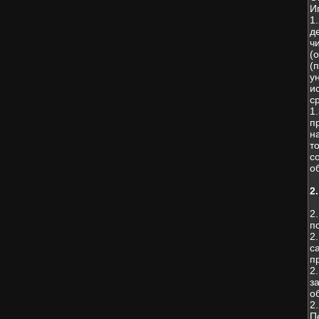
И
1
д
ч
(
(
у
и
с
1
п
н
т
с
о
2
2
п
2
с
п
2
з
о
2
П