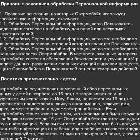
. Правовые основания обработки Персональной информации
.1. Правовые основания, на которых Овермобайл использует
ерсональную информацию, включают:
.1.1. Обработку Персональной информации, когда Пользователь
редоставил согласие на обработку для одной или нескольких
онкретных целей;
.1.2. Обработку Персональной информации, когда это необходимо
ля исполнения договора, стороной которого является Пользователь
.1.3. Обработку Персональной информации, когда это необходимо 
аконных интересах Овермобайла. В частности, законные интересы
вермобайла состоят в обеспечении безопасности и улучшении Игр
нализе данных, разрешении спорных ситуаций в игровом процессе,
ащите Овермобайла и Пользователей от неправомерных действий.
. Политика применительно к детям
вермобайл не осуществляет намеренный сбор персональных
анных у детей в возрасте до 16 лет, не запрашивает ее и не
азрешает им использовать Игру. Лицам, не достигшим 16 лет, не
азрешается предоставлять личную информацию, включая имя,
дрес, номер телефона и адрес электронной почты. Если
вермобайлу станет известно о том, что информация была получен
т ребенка в возрасте до 16 лет, Овермобайл безотлагательно удали
акую информацию. Если вы считаете, что нами могла быть получен
акая-либо информация от ребенка или о ребенке в возрасте младш
6 лет, пожалуйста, свяжитесь с нами по электронной почте, указанн
 настоящей Политике.