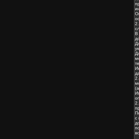
п
и
О
о
2
с
В
д
Д
у
Д
м
т
И
д
2
м
(
И
о
2
п
П
с
д
п
в