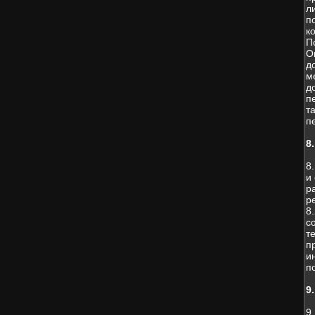
л
п
к
П
О
д
м
д
п
т
п
8
8
и
р
р
8
с
т
п
и
п
9
9