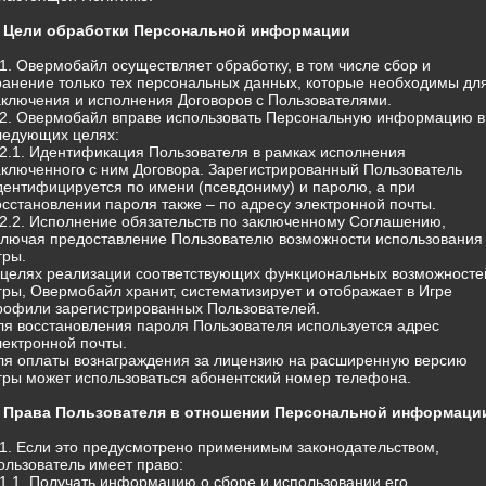
. Цели обработки Персональной информации
.1. Овермобайл осуществляет обработку, в том числе сбор и
ранение только тех персональных данных, которые необходимы дл
аключения и исполнения Договоров с Пользователями.
.2. Овермобайл вправе использовать Персональную информацию в
ледующих целях:
.2.1. Идентификация Пользователя в рамках исполнения
аключенного с ним Договора. Зарегистрированный Пользователь
дентифицируется по имени (псевдониму) и паролю, а при
осстановлении пароля также – по адресу электронной почты.
.2.2. Исполнение обязательств по заключенному Соглашению,
ключая предоставление Пользователю возможности использования
гры.
 целях реализации соответствующих функциональных возможносте
гры, Овермобайл хранит, систематизирует и отображает в Игре
рофили зарегистрированных Пользователей.
ля восстановления пароля Пользователя используется адрес
лектронной почты.
ля оплаты вознаграждения за лицензию на расширенную версию
гры может использоваться абонентский номер телефона.
. Права Пользователя в отношении Персональной информаци
.1. Если это предусмотрено применимым законодательством,
ользователь имеет право:
.1.1. Получать информацию о сборе и использовании его