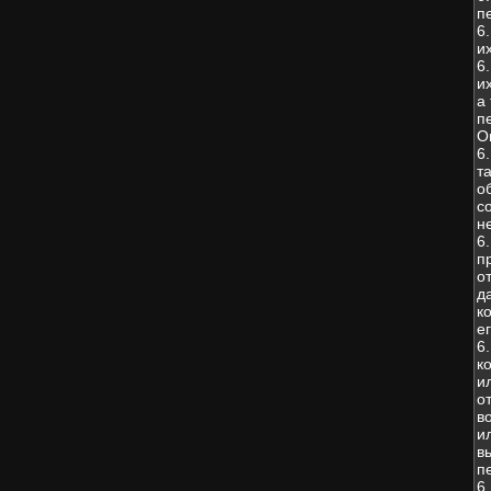
п
6
и
6
и
а
п
О
6
т
о
с
н
6
п
о
д
к
е
6
к
и
о
в
и
в
п
6