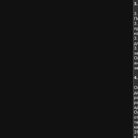
3
3
П
3
п
к
3
д
3
з
О
а
з
4
О
д
р
р
а
О
о
т
к
1
в