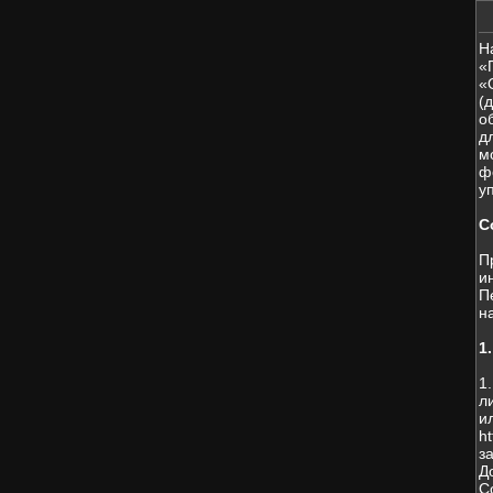
Н
«
«
(
о
д
м
ф
у
С
П
и
П
н
1
1
л
и
h
з
Д
С