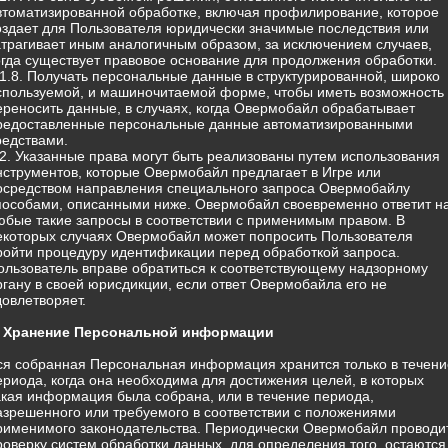
втоматизированной обработке, включая профилирование, которое
оздает для Пользователя юридически значимые последствия или
атрагивает иным аналогичным образом, за исключением случаев,
огда существует правовое основание для продолжения обработки.
.1.8. Получать персональные данные в структурированной, широко
спользуемой, и машиночитаемой форме, чтобы иметь возможность
ереносить данные, в случаях, когда Овермобайл обрабатывает
редоставленные персональные данные автоматизированными
редствами.
.2. Указанные права могут быть реализованы путем использования
нструментов, которые Овермобайл предлагает в Игре или
осредством направления специального запроса Овермобайлу
пособами, описанными ниже. Овермобайл своевременно ответит н
юбые такие запросы в соответствии с применимым правом. В
екоторых случаях Овермобайл может попросить Пользователя
ройти процедуру идентификации перед обработкой запроса.
ользователь вправе обратиться к соответствующему надзорному
ргану в своей юрисдикции, если ответ Овермобайла его не
довлетворяет.
. Хранение Персональной информации
ся собранная Персональная информация хранится только в течени
ериода, когда она необходима для достижения целей, в которых
акая информация была собрана, или в течение периода,
азрешенного или требуемого в соответствии с положениями
рименимого законодательства. Периодически Овермобайл проводи
роверку систем обработки данных, для определения того, остаются