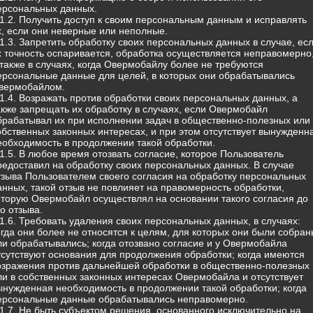
ерсональных данных.
.1.2. Получить доступ к своим персональным данным и исправлять
х, если они неверные или неполные.
.1.3. Запретить обработку своих персональных данных в случае, ес
х точность оспаривается, обработка осуществляется неправомерно
 также в случаях, когда Овермобайлу более не требуются
ерсональные данные для целей, в которых они обрабатывались
вермобайлом.
.1.4. Возражать против обработки своих персональных данных, а
акже запрещать их обработку в случаях, если Овермобайл
брабатывал их при исполнении задач в общественно-полезных или 
обственных законных интересах, и при этом отсутствует вынужденн
еобходимость в продолжении такой обработки.
.1.5. В любое время отозвать согласие, которое Пользователь
редоставил на обработку своих персональных данных. В случае
тзыва Пользователем своего согласия на обработку персональных
анных, такой отзыв не повлияет на правомерность обработки,
оторую Овермобайл осуществлял на основании такого согласия до
го отзыва.
.1.6. Требовать удаления своих персональных данных, в случаях:
огда они более не относятся к целям, для которых они были собран
ли обрабатывались; когда отозвано согласие и у Овермобайла
тсутствуют основания для продолжения обработки; когда имеются
озражения против дальнейшей обработки в общественно-полезных
ли в собственных законных интересах Овермобайла и отсутствует
ынужденная необходимость в продолжении такой обработки; когда
ерсональные данные обрабатывались неправомерно.
.1.7. Не быть субъектом решения, основанного исключительно на