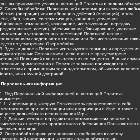
гры, вы принимаете условия настоящей Политики в полном объеме
.2. Способы обработки Персональной информации включают любы
ействия (операции) или комбинацию действий (операций), в том
исле, сбор, запись, систематизация, хранение, уточнение
обновление, изменение), извлечение, использование, передачу
предоставление, доступ), обезличивание, блокирование, удаление,
ничтожение в установленных настоящей Политикой целях с
спользованием средств автоматизации или без использования таки
редств по усмотрению Овермобайла.
.3. Здесь и далее в Политике используются термины и определения
редусмотренные Соглашением, если иное не предусмотрено
астоящей Политикой или не вытекает из ее существа. В иных случа
олкование применяемого в Политике термина производится в
оответствии с применимым законодательством, обычаями делового
борота, или научной доктриной.
. Персональная информация
.1. Под Персональной информацией в настоящей Политике
онимается:
.1.1. Информация, которую Пользователь предоставляет о себе
амостоятельно при регистрации или авторизации в Игре, а также в
роцессе дальнейшего использования Игры.
.1.2. Данные, которые передаются в автоматическом режиме в
ависимости от настроек программного обеспечения Пользователя в
безличенном виде.
.2. Овермобайл вправе устанавливать требования к составу
ерсональной информации, которая должна обязательно