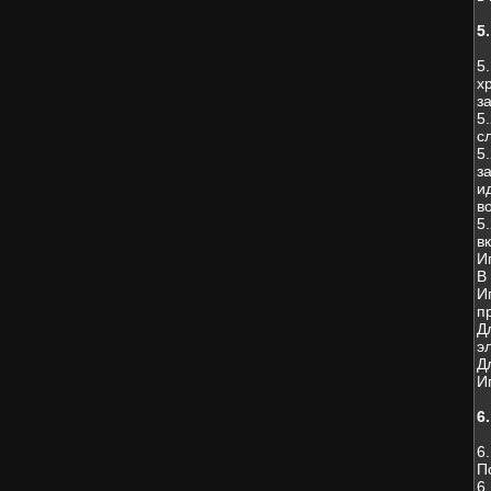
5
5
х
з
5
с
5
з
и
в
5
в
И
В
И
п
Д
э
Д
И
6
6
П
6