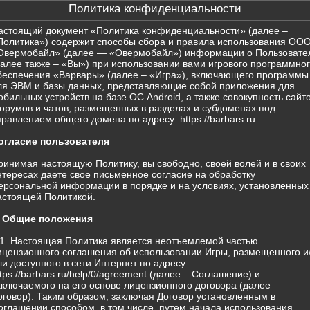
Политика конфиденциальности
астоящий документ «Политика конфиденциальности» (далее –
Политика») содержит способы сбора и правила использования ОО
Овермобайл» (далее — «Овермобайл») информации о Пользовате
далее также – «Вы») при использовании вами игрового программно
беспечения «Варвары» (далее – «Игра»), включающего программы
ля ЭВМ и базы данных, представляющие собой приложения для
обильных устройств на базе ОС Android, а также совокупность сайто
орумов и чатов, размещенных в разделах и субдоменах под
правлением общего домена по адресу: https://barbars.ru
огласие пользователя
ринимая настоящую Политику, вы свободно, своей волей и в своих
нтересах даете свое письменное согласие на обработку
ерсональной информации в порядке и на условиях, установленных
астоящей Политикой.
. Общие положения
.1. Настоящая Политика является неотъемлемой частью
ицензионного соглашения об использовании Игры, размещенного и
ли доступного в сети Интернет по адресу
ttps://barbars.ru/help/0/agreement (далее – Соглашение) и
аключаемого на его основе лицензионного договора (далее –
оговор). Таким образом, заключая Договор установленным в
оглашении способом, в том числе, путем начала использования