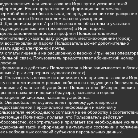
редоставляться для использования Игры путем указания такой
нформации. Если определенная информация не помечена
вермобайлом как обязательная, ее предоставление или раскрытие
существляется Пользователем на свое усмотрение.
.3. Для регистрации в Игре Пользователь обязательно указывает
ледующие данные: имя (псевдоним) в Игре, пароль.
 целях заполнения игрового профиля Пользователь может
ополнительно указать: дату рождения, местонахождение (город).
ля восстановления пароля Пользователь может дополнительно
казать адрес электронной почты.
ля оплаты лицензии на расширенную версию Игры через оператор
обильной связи, Пользователь предоставляет абонентский номер
елефона.
нформация о действиях Пользователя в Игре записывается в базах
анных Игры и серверных журналах (логах).
.4. Пользователь осознает и принимает, что при использовании Игр
огут в автоматическом режиме собираться следующие обезличенн
анонимные) данные об устройстве Пользователя: IP-адрес, версия
гры или название и версия браузера, название и версия
перационной системы, название устройства.
.5. Овермобайл не осуществляет проверку достоверности
редоставляемой Персональной информации и наличия у
ользователя необходимого согласия на ее обработку в соответстви
 настоящей Политикой, полагая, что Пользователь действует
обросовестно, осмотрительно и прилагает все необходимые усилия
оддержанию такой информации в актуальном состоянии и получен
сех необходимых согласий субъектов персональных данных.