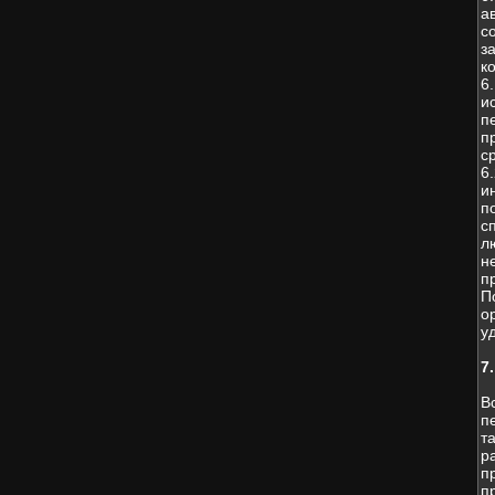
а
с
з
к
6
и
п
п
с
6
и
п
с
л
н
п
П
о
у
7
В
п
т
р
п
п