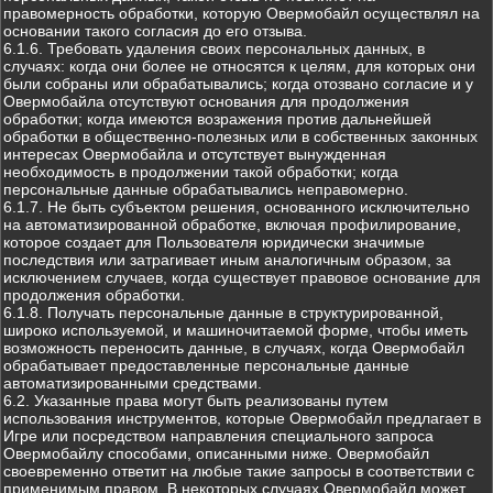
правомерность обработки, которую Овермобайл осуществлял на
основании такого согласия до его отзыва.
6.1.6. Требовать удаления своих персональных данных, в
случаях: когда они более не относятся к целям, для которых они
были собраны или обрабатывались; когда отозвано согласие и у
Овермобайла отсутствуют основания для продолжения
обработки; когда имеются возражения против дальнейшей
обработки в общественно-полезных или в собственных законных
интересах Овермобайла и отсутствует вынужденная
необходимость в продолжении такой обработки; когда
персональные данные обрабатывались неправомерно.
6.1.7. Не быть субъектом решения, основанного исключительно
на автоматизированной обработке, включая профилирование,
которое создает для Пользователя юридически значимые
последствия или затрагивает иным аналогичным образом, за
исключением случаев, когда существует правовое основание для
продолжения обработки.
6.1.8. Получать персональные данные в структурированной,
широко используемой, и машиночитаемой форме, чтобы иметь
возможность переносить данные, в случаях, когда Овермобайл
обрабатывает предоставленные персональные данные
автоматизированными средствами.
6.2. Указанные права могут быть реализованы путем
использования инструментов, которые Овермобайл предлагает в
Игре или посредством направления специального запроса
Овермобайлу способами, описанными ниже. Овермобайл
своевременно ответит на любые такие запросы в соответствии с
применимым правом. В некоторых случаях Овермобайл может