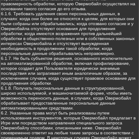
правомерность обработки, которую Овермобайл осуществлял на
основании такого согласия до его отзыва.
6.1.6. Требовать удаления своих персональных данных, в
случаях: когда они более не относятся к целям, для которых они
были собраны или обрабатывались; когда отозвано согласие и у
Овермобайла отсутствуют основания для продолжения
обработки; когда имеются возражения против дальнейшей
обработки в общественно-полезных или в собственных законных
интересах Овермобайла и отсутствует вынужденная
необходимость в продолжении такой обработки; когда
персональные данные обрабатывались неправомерно.
6.1.7. Не быть субъектом решения, основанного исключительно
на автоматизированной обработке, включая профилирование,
которое создает для Пользователя юридически значимые
последствия или затрагивает иным аналогичным образом, за
исключением случаев, когда существует правовое основание для
продолжения обработки.
6.1.8. Получать персональные данные в структурированной,
широко используемой, и машиночитаемой форме, чтобы иметь
возможность переносить данные, в случаях, когда Овермобайл
обрабатывает предоставленные персональные данные
автоматизированными средствами.
6.2. Указанные права могут быть реализованы путем
использования инструментов, которые Овермобайл предлагает в
Игре или посредством направления специального запроса
Овермобайлу способами, описанными ниже. Овермобайл
своевременно ответит на любые такие запросы в соответствии с
применимым правом. В некоторых случаях Овермобайл может