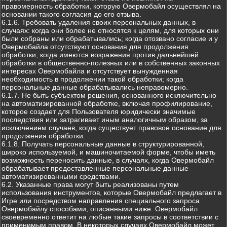
правомерность обработки, которую Овермобайл осуществлял на
основании такого согласия до его отзыва.
6.1.6. Требовать удаления своих персональных данных, в
случаях: когда они более не относятся к целям, для которых они
были собраны или обрабатывались; когда отозвано согласие и у
Овермобайла отсутствуют основания для продолжения
обработки; когда имеются возражения против дальнейшей
обработки в общественно-полезных или в собственных законных
интересах Овермобайла и отсутствует вынужденная
необходимость в продолжении такой обработки; когда
персональные данные обрабатывались неправомерно.
6.1.7. Не быть субъектом решения, основанного исключительно
на автоматизированной обработке, включая профилирование,
которое создает для Пользователя юридически значимые
последствия или затрагивает иным аналогичным образом, за
исключением случаев, когда существует правовое основание для
продолжения обработки.
6.1.8. Получать персональные данные в структурированной,
широко используемой, и машиночитаемой форме, чтобы иметь
возможность переносить данные, в случаях, когда Овермобайл
обрабатывает предоставленные персональные данные
автоматизированными средствами.
6.2. Указанные права могут быть реализованы путем
использования инструментов, которые Овермобайл предлагает в
Игре или посредством направления специального запроса
Овермобайлу способами, описанными ниже. Овермобайл
своевременно ответит на любые такие запросы в соответствии с
применимым правом. В некоторых случаях Овермобайл может