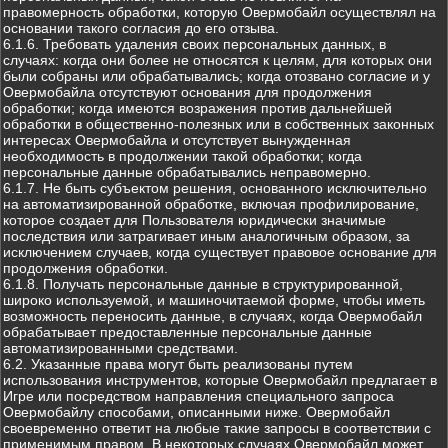
правомерность обработки, которую Овермобайл осуществлял на
основании такого согласия до его отзыва.
6.1.6. Требовать удаления своих персональных данных, в
случаях: когда они более не относятся к целям, для которых они
были собраны или обрабатывались; когда отозвано согласие и у
Овермобайла отсутствуют основания для продолжения
обработки; когда имеются возражения против дальнейшей
обработки в общественно-полезных или в собственных законных
интересах Овермобайла и отсутствует вынужденная
необходимость в продолжении такой обработки; когда
персональные данные обрабатывались неправомерно.
6.1.7. Не быть субъектом решения, основанного исключительно
на автоматизированной обработке, включая профилирование,
которое создает для Пользователя юридически значимые
последствия или затрагивает иным аналогичным образом, за
исключением случаев, когда существует правовое основание для
продолжения обработки.
6.1.8. Получать персональные данные в структурированной,
широко используемой, и машиночитаемой форме, чтобы иметь
возможность переносить данные, в случаях, когда Овермобайл
обрабатывает предоставленные персональные данные
автоматизированными средствами.
6.2. Указанные права могут быть реализованы путем
использования инструментов, которые Овермобайл предлагает в
Игре или посредством направления специального запроса
Овермобайлу способами, описанными ниже. Овермобайл
своевременно ответит на любые такие запросы в соответствии с
применимым правом. В некоторых случаях Овермобайл может