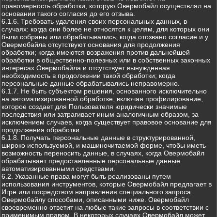
правомерность обработки, которую Овермобайл осуществлял на
основании такого согласия до его отзыва.
6.1.6. Требовать удаления своих персональных данных, в
случаях: когда они более не относятся к целям, для которых они
были собраны или обрабатывались; когда отозвано согласие и у
Овермобайла отсутствуют основания для продолжения
обработки; когда имеются возражения против дальнейшей
обработки в общественно-полезных или в собственных законных
интересах Овермобайла и отсутствует вынужденная
необходимость в продолжении такой обработки; когда
персональные данные обрабатывались неправомерно.
6.1.7. Не быть субъектом решения, основанного исключительно
на автоматизированной обработке, включая профилирование,
которое создает для Пользователя юридически значимые
последствия или затрагивает иным аналогичным образом, за
исключением случаев, когда существует правовое основание для
продолжения обработки.
6.1.8. Получать персональные данные в структурированной,
широко используемой, и машиночитаемой форме, чтобы иметь
возможность переносить данные, в случаях, когда Овермобайл
обрабатывает предоставленные персональные данные
автоматизированными средствами.
6.2. Указанные права могут быть реализованы путем
использования инструментов, которые Овермобайл предлагает в
Игре или посредством направления специального запроса
Овермобайлу способами, описанными ниже. Овермобайл
своевременно ответит на любые такие запросы в соответствии с
применимым правом. В некоторых случаях Овермобайл может