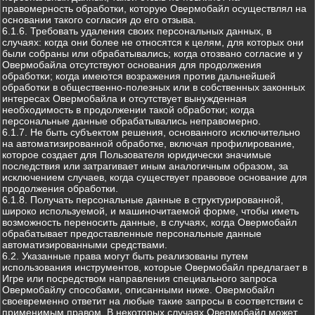
правомерность обработки, которую Овермобайл осуществлял на
основании такого согласия до его отзыва.
6.1.6. Требовать удаления своих персональных данных, в
случаях: когда они более не относятся к целям, для которых они
были собраны или обрабатывались; когда отозвано согласие и у
Овермобайла отсутствуют основания для продолжения
обработки; когда имеются возражения против дальнейшей
обработки в общественно-полезных или в собственных законных
интересах Овермобайла и отсутствует вынужденная
необходимость в продолжении такой обработки; когда
персональные данные обрабатывались неправомерно.
6.1.7. Не быть субъектом решения, основанного исключительно
на автоматизированной обработке, включая профилирование,
которое создает для Пользователя юридически значимые
последствия или затрагивает иным аналогичным образом, за
исключением случаев, когда существует правовое основание для
продолжения обработки.
6.1.8. Получать персональные данные в структурированной,
широко используемой, и машиночитаемой форме, чтобы иметь
возможность переносить данные, в случаях, когда Овермобайл
обрабатывает предоставленные персональные данные
автоматизированными средствами.
6.2. Указанные права могут быть реализованы путем
использования инструментов, которые Овермобайл предлагает в
Игре или посредством направления специального запроса
Овермобайлу способами, описанными ниже. Овермобайл
своевременно ответит на любые такие запросы в соответствии с
применимым правом. В некоторых случаях Овермобайл может