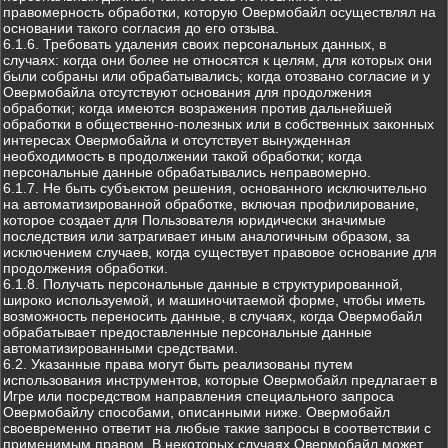
правомерность обработки, которую Овермобайл осуществлял на
основании такого согласия до его отзыва.
6.1.6. Требовать удаления своих персональных данных, в
случаях: когда они более не относятся к целям, для которых они
были собраны или обрабатывались; когда отозвано согласие и у
Овермобайла отсутствуют основания для продолжения
обработки; когда имеются возражения против дальнейшей
обработки в общественно-полезных или в собственных законных
интересах Овермобайла и отсутствует вынужденная
необходимость в продолжении такой обработки; когда
персональные данные обрабатывались неправомерно.
6.1.7. Не быть субъектом решения, основанного исключительно
на автоматизированной обработке, включая профилирование,
которое создает для Пользователя юридически значимые
последствия или затрагивает иным аналогичным образом, за
исключением случаев, когда существует правовое основание для
продолжения обработки.
6.1.8. Получать персональные данные в структурированной,
широко используемой, и машиночитаемой форме, чтобы иметь
возможность переносить данные, в случаях, когда Овермобайл
обрабатывает предоставленные персональные данные
автоматизированными средствами.
6.2. Указанные права могут быть реализованы путем
использования инструментов, которые Овермобайл предлагает в
Игре или посредством направления специального запроса
Овермобайлу способами, описанными ниже. Овермобайл
своевременно ответит на любые такие запросы в соответствии с
применимым правом. В некоторых случаях Овермобайл может