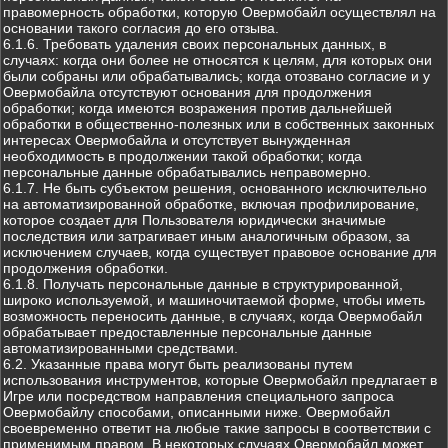
правомерность обработки, которую Овермобайл осуществлял на
основании такого согласия до его отзыва.
6.1.6. Требовать удаления своих персональных данных, в
случаях: когда они более не относятся к целям, для которых они
были собраны или обрабатывались; когда отозвано согласие и у
Овермобайла отсутствуют основания для продолжения
обработки; когда имеются возражения против дальнейшей
обработки в общественно-полезных или в собственных законных
интересах Овермобайла и отсутствует вынужденная
необходимость в продолжении такой обработки; когда
персональные данные обрабатывались неправомерно.
6.1.7. Не быть субъектом решения, основанного исключительно
на автоматизированной обработке, включая профилирование,
которое создает для Пользователя юридически значимые
последствия или затрагивает иным аналогичным образом, за
исключением случаев, когда существует правовое основание для
продолжения обработки.
6.1.8. Получать персональные данные в структурированной,
широко используемой, и машиночитаемой форме, чтобы иметь
возможность переносить данные, в случаях, когда Овермобайл
обрабатывает предоставленные персональные данные
автоматизированными средствами.
6.2. Указанные права могут быть реализованы путем
использования инструментов, которые Овермобайл предлагает в
Игре или посредством направления специального запроса
Овермобайлу способами, описанными ниже. Овермобайл
своевременно ответит на любые такие запросы в соответствии с
применимым правом. В некоторых случаях Овермобайл может