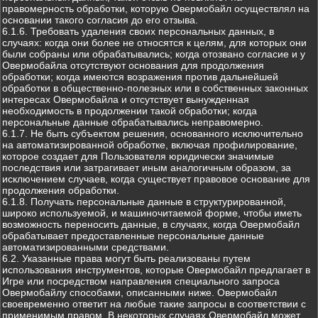
правомерность обработки, которую Овермобайл осуществлял на
основании такого согласия до его отзыва.
6.1.6. Требовать удаления своих персональных данных, в
случаях: когда они более не относятся к целям, для которых они
были собраны или обрабатывались; когда отозвано согласие и у
Овермобайла отсутствуют основания для продолжения
обработки; когда имеются возражения против дальнейшей
обработки в общественно-полезных или в собственных законных
интересах Овермобайла и отсутствует вынужденная
необходимость в продолжении такой обработки; когда
персональные данные обрабатывались неправомерно.
6.1.7. Не быть субъектом решения, основанного исключительно
на автоматизированной обработке, включая профилирование,
которое создает для Пользователя юридически значимые
последствия или затрагивает иным аналогичным образом, за
исключением случаев, когда существует правовое основание для
продолжения обработки.
6.1.8. Получать персональные данные в структурированной,
широко используемой, и машиночитаемой форме, чтобы иметь
возможность переносить данные, в случаях, когда Овермобайл
обрабатывает предоставленные персональные данные
автоматизированными средствами.
6.2. Указанные права могут быть реализованы путем
использования инструментов, которые Овермобайл предлагает в
Игре или посредством направления специального запроса
Овермобайлу способами, описанными ниже. Овермобайл
своевременно ответит на любые такие запросы в соответствии с
применимым правом. В некоторых случаях Овермобайл может