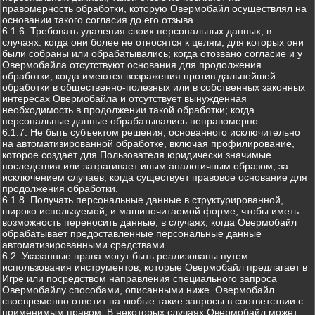
правомерность обработки, которую Овермобайл осуществлял на
основании такого согласия до его отзыва.
6.1.6. Требовать удаления своих персональных данных, в
случаях: когда они более не относятся к целям, для которых они
были собраны или обрабатывались; когда отозвано согласие и у
Овермобайла отсутствуют основания для продолжения
обработки; когда имеются возражения против дальнейшей
обработки в общественно-полезных или в собственных законных
интересах Овермобайла и отсутствует вынужденная
необходимость в продолжении такой обработки; когда
персональные данные обрабатывались неправомерно.
6.1.7. Не быть субъектом решения, основанного исключительно
на автоматизированной обработке, включая профилирование,
которое создает для Пользователя юридически значимые
последствия или затрагивает иным аналогичным образом, за
исключением случаев, когда существует правовое основание для
продолжения обработки.
6.1.8. Получать персональные данные в структурированной,
широко используемой, и машиночитаемой форме, чтобы иметь
возможность переносить данные, в случаях, когда Овермобайл
обрабатывает предоставленные персональные данные
автоматизированными средствами.
6.2. Указанные права могут быть реализованы путем
использования инструментов, которые Овермобайл предлагает в
Игре или посредством направления специального запроса
Овермобайлу способами, описанными ниже. Овермобайл
своевременно ответит на любые такие запросы в соответствии с
применимым правом. В некоторых случаях Овермобайл может