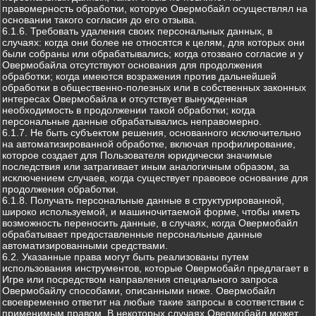
правомерность обработки, которую Овермобайл осуществлял на
основании такого согласия до его отзыва.
6.1.6. Требовать удаления своих персональных данных, в
случаях: когда они более не относятся к целям, для которых они
были собраны или обрабатывались; когда отозвано согласие и у
Овермобайла отсутствуют основания для продолжения
обработки; когда имеются возражения против дальнейшей
обработки в общественно-полезных или в собственных законных
интересах Овермобайла и отсутствует вынужденная
необходимость в продолжении такой обработки; когда
персональные данные обрабатывались неправомерно.
6.1.7. Не быть субъектом решения, основанного исключительно
на автоматизированной обработке, включая профилирование,
которое создает для Пользователя юридически значимые
последствия или затрагивает иным аналогичным образом, за
исключением случаев, когда существует правовое основание для
продолжения обработки.
6.1.8. Получать персональные данные в структурированной,
широко используемой, и машиночитаемой форме, чтобы иметь
возможность переносить данные, в случаях, когда Овермобайл
обрабатывает предоставленные персональные данные
автоматизированными средствами.
6.2. Указанные права могут быть реализованы путем
использования инструментов, которые Овермобайл предлагает в
Игре или посредством направления специального запроса
Овермобайлу способами, описанными ниже. Овермобайл
своевременно ответит на любые такие запросы в соответствии с
применимым правом. В некоторых случаях Овермобайл может