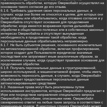
правомерность обработки, которую Овермобайл осуществлял на
основании такого согласия до его отзыва.
6.1.6. Требовать удаления своих персональных данных, в
случаях: когда они более не относятся к целям, для которых они
были собраны или обрабатывались; когда отозвано согласие и у
Овермобайла отсутствуют основания для продолжения
обработки; когда имеются возражения против дальнейшей
обработки в общественно-полезных или в собственных законных
интересах Овермобайла и отсутствует вынужденная
необходимость в продолжении такой обработки; когда
персональные данные обрабатывались неправомерно.
6.1.7. Не быть субъектом решения, основанного исключительно
на автоматизированной обработке, включая профилирование,
которое создает для Пользователя юридически значимые
последствия или затрагивает иным аналогичным образом, за
исключением случаев, когда существует правовое основание для
продолжения обработки.
6.1.8. Получать персональные данные в структурированной,
широко используемой, и машиночитаемой форме, чтобы иметь
возможность переносить данные, в случаях, когда Овермобайл
обрабатывает предоставленные персональные данные
автоматизированными средствами.
6.2. Указанные права могут быть реализованы путем
использования инструментов, которые Овермобайл предлагает в
Игре или посредством направления специального запроса
Овермобайлу способами, описанными ниже. Овермобайл
своевременно ответит на любые такие запросы в соответствии с
применимым правом. В некоторых случаях Овермобайл может