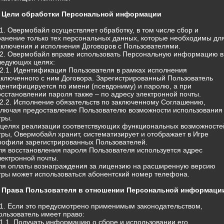
. Цели обработки Персональной информации
.1. Овермобайл осуществляет обработку, в том числе сбор и
ранение только тех персональных данных, которые необходимы дл
аключения и исполнения Договоров с Пользователями.
.2. Овермобайл вправе использовать Персональную информацию в
ледующих целях:
.2.1. Идентификация Пользователя в рамках исполнения
аключенного с ним Договора. Зарегистрированный Пользователь
дентифицируется по имени (псевдониму) и паролю, а при
осстановлении пароля также – по адресу электронной почты.
.2.2. Исполнение обязательств по заключенному Соглашению,
ключая предоставление Пользователю возможности использования
гры.
 целях реализации соответствующих функциональных возможносте
гры, Овермобайл хранит, систематизирует и отображает в Игре
рофили зарегистрированных Пользователей.
ля восстановления пароля Пользователя используется адрес
лектронной почты.
ля оплаты вознаграждения за лицензию на расширенную версию
гры может использоваться абонентский номер телефона.
. Права Пользователя в отношении Персональной информаци
.1. Если это предусмотрено применимым законодательством,
ользователь имеет право:
.1.1. Получать информацию о сборе и использовании его