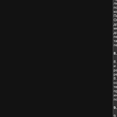
л
п
к
П
О
д
м
д
п
т
п
8
8
и
р
р
8
с
т
п
и
п
9
9