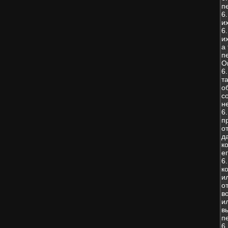
п
6
и
6
и
а
п
О
6
т
о
с
н
6
п
о
д
к
е
6
к
и
о
в
и
в
п
6