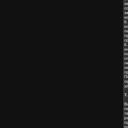
а
с
з
к
6
и
п
п
с
6
и
п
с
л
н
п
П
о
у
7
В
п
т
р
п
п