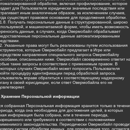
втоматизированной обработке, включая профилирование, которое
оздает для Пользователя юридически значимые последствия или
атрагивает иным аналогичным образом, за исключением случаев,
огда существует правовое основание для продолжения обработки.
.1.8. Получать персональные данные в структурированной, широко
спользуемой, и машиночитаемой форме, чтобы иметь возможность
ереносить данные, в случаях, когда Овермобайл обрабатывает
редоставленные персональные данные автоматизированными
редствами.
.2. Указанные права могут быть реализованы путем использования
нструментов, которые Овермобайл предлагает в Игре или
осредством направления специального запроса Овермобайлу
пособами, описанными ниже. Овермобайл своевременно ответит н
юбые такие запросы в соответствии с применимым правом. В
екоторых случаях Овермобайл может попросить Пользователя
ройти процедуру идентификации перед обработкой запроса.
ользователь вправе обратиться к соответствующему надзорному
ргану в своей юрисдикции, если ответ Овермобайла его не
довлетворяет.
. Хранение Персональной информации
ся собранная Персональная информация хранится только в течени
ериода, когда она необходима для достижения целей, в которых
акая информация была собрана, или в течение периода,
азрешенного или требуемого в соответствии с положениями
рименимого законодательства. Периодически Овермобайл проводи
роверку систем обработки данных, для определения того, остаются