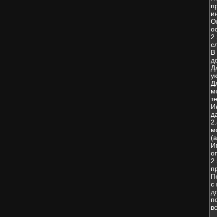
п
и
О
о
2
с
В
д
Д
у
Д
м
т
И
д
2
м
(
И
о
2
п
П
с
д
п
в