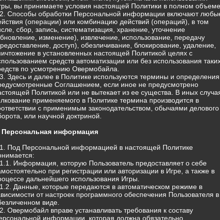
гры, вы принимаете условия настоящей Политики в полном объеме
.2. Способы обработки Персональной информации включают любы
ействия (операции) или комбинацию действий (операций), в том
исле, сбор, запись, систематизация, хранение, уточнение
обновление, изменение), извлечение, использование, передачу
предоставление, доступ), обезличивание, блокирование, удаление,
ничтожение в установленных настоящей Политикой целях с
спользованием средств автоматизации или без использования таки
редств по усмотрению Овермобайла.
.3. Здесь и далее в Политике используются термины и определения
редусмотренные Соглашением, если иное не предусмотрено
астоящей Политикой или не вытекает из ее существа. В иных случа
олкование применяемого в Политике термина производится в
оответствии с применимым законодательством, обычаями делового
борота, или научной доктриной.
. Персональная информация
.1. Под Персональной информацией в настоящей Политике
онимается:
.1.1. Информация, которую Пользователь предоставляет о себе
амостоятельно при регистрации или авторизации в Игре, а также в
роцессе дальнейшего использования Игры.
.1.2. Данные, которые передаются в автоматическом режиме в
ависимости от настроек программного обеспечения Пользователя в
безличенном виде.
.2. Овермобайл вправе устанавливать требования к составу
ерсональной информации, которая должна обязательно