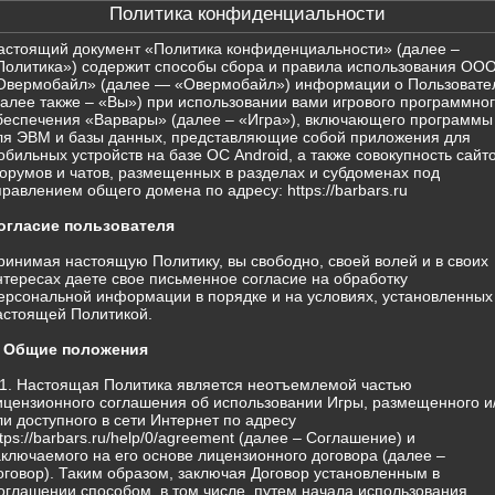
Политика конфиденциальности
астоящий документ «Политика конфиденциальности» (далее –
Политика») содержит способы сбора и правила использования ОО
Овермобайл» (далее — «Овермобайл») информации о Пользовате
далее также – «Вы») при использовании вами игрового программно
беспечения «Варвары» (далее – «Игра»), включающего программы
ля ЭВМ и базы данных, представляющие собой приложения для
обильных устройств на базе ОС Android, а также совокупность сайто
орумов и чатов, размещенных в разделах и субдоменах под
правлением общего домена по адресу: https://barbars.ru
огласие пользователя
ринимая настоящую Политику, вы свободно, своей волей и в своих
нтересах даете свое письменное согласие на обработку
ерсональной информации в порядке и на условиях, установленных
астоящей Политикой.
. Общие положения
.1. Настоящая Политика является неотъемлемой частью
ицензионного соглашения об использовании Игры, размещенного и
ли доступного в сети Интернет по адресу
ttps://barbars.ru/help/0/agreement (далее – Соглашение) и
аключаемого на его основе лицензионного договора (далее –
оговор). Таким образом, заключая Договор установленным в
оглашении способом, в том числе, путем начала использования