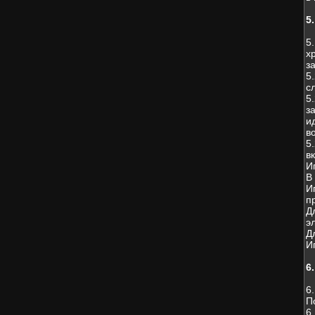
5
5
х
з
5
с
5
з
и
в
5
в
И
В
И
п
Д
э
Д
И
6
6
П
6