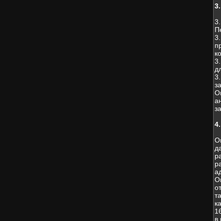
3
3
П
3
п
к
3
д
3
з
О
а
з
4
О
д
р
р
а
О
о
т
к
1
в