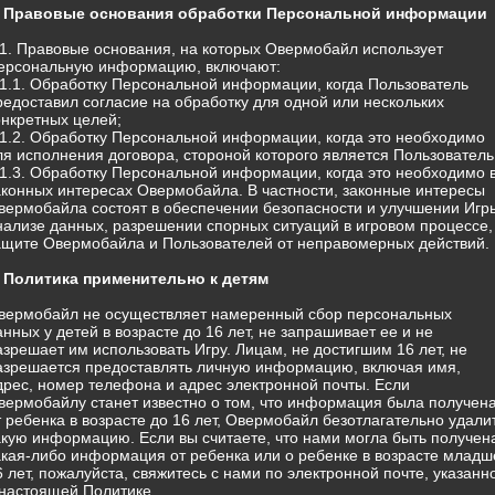
. Правовые основания обработки Персональной информации
.1. Правовые основания, на которых Овермобайл использует
ерсональную информацию, включают:
.1.1. Обработку Персональной информации, когда Пользователь
редоставил согласие на обработку для одной или нескольких
онкретных целей;
.1.2. Обработку Персональной информации, когда это необходимо
ля исполнения договора, стороной которого является Пользователь
.1.3. Обработку Персональной информации, когда это необходимо 
аконных интересах Овермобайла. В частности, законные интересы
вермобайла состоят в обеспечении безопасности и улучшении Игр
нализе данных, разрешении спорных ситуаций в игровом процессе,
ащите Овермобайла и Пользователей от неправомерных действий.
. Политика применительно к детям
вермобайл не осуществляет намеренный сбор персональных
анных у детей в возрасте до 16 лет, не запрашивает ее и не
азрешает им использовать Игру. Лицам, не достигшим 16 лет, не
азрешается предоставлять личную информацию, включая имя,
дрес, номер телефона и адрес электронной почты. Если
вермобайлу станет известно о том, что информация была получен
т ребенка в возрасте до 16 лет, Овермобайл безотлагательно удали
акую информацию. Если вы считаете, что нами могла быть получен
акая-либо информация от ребенка или о ребенке в возрасте младш
6 лет, пожалуйста, свяжитесь с нами по электронной почте, указанн
 настоящей Политике.