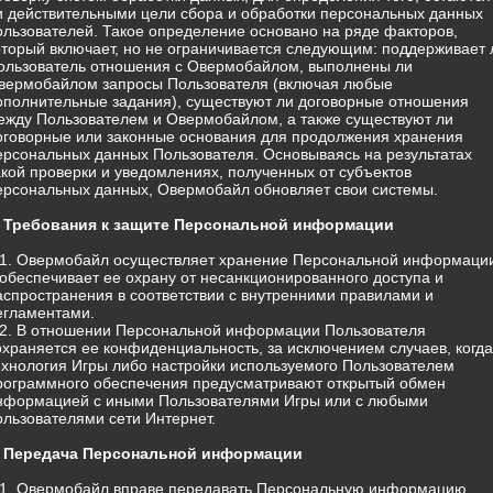
и действительными цели сбора и обработки персональных данных
ользователей. Такое определение основано на ряде факторов,
оторый включает, но не ограничивается следующим: поддерживает 
ользователь отношения с Овермобайлом, выполнены ли
вермобайлом запросы Пользователя (включая любые
ополнительные задания), существуют ли договорные отношения
ежду Пользователем и Овермобайлом, а также существуют ли
оговорные или законные основания для продолжения хранения
ерсональных данных Пользователя. Основываясь на результатах
акой проверки и уведомлениях, полученных от субъектов
ерсональных данных, Овермобайл обновляет свои системы.
. Требования к защите Персональной информации
.1. Овермобайл осуществляет хранение Персональной информаци
 обеспечивает ее охрану от несанкционированного доступа и
аспространения в соответствии с внутренними правилами и
егламентами.
.2. В отношении Персональной информации Пользователя
охраняется ее конфиденциальность, за исключением случаев, когда
ехнология Игры либо настройки используемого Пользователем
рограммного обеспечения предусматривают открытый обмен
нформацией с иными Пользователями Игры или с любыми
ользователями сети Интернет.
. Передача Персональной информации
.1. Овермобайл вправе передавать Персональную информацию