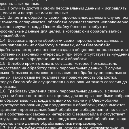
ерсональных данных.
.1.2. Получить доступ к своим персональным данным и исправлять
х, если они неверные или неполные.
.1.3. Запретить обработку своих персональных данных в случае, ес
х точность оспаривается, обработка осуществляется неправомерно
 также в случаях, когда Овермобайлу более не требуются
ерсональные данные для целей, в которых они обрабатывались
вермобайлом.
.1.4. Возражать против обработки своих персональных данных, а
акже запрещать их обработку в случаях, если Овермобайл
брабатывал их при исполнении задач в общественно-полезных или 
обственных законных интересах, и при этом отсутствует вынужденн
еобходимость в продолжении такой обработки.
.1.5. В любое время отозвать согласие, которое Пользователь
редоставил на обработку своих персональных данных. В случае
тзыва Пользователем своего согласия на обработку персональных
анных, такой отзыв не повлияет на правомерность обработки,
оторую Овермобайл осуществлял на основании такого согласия до
го отзыва.
.1.6. Требовать удаления своих персональных данных, в случаях:
огда они более не относятся к целям, для которых они были собран
ли обрабатывались; когда отозвано согласие и у Овермобайла
тсутствуют основания для продолжения обработки; когда имеются
озражения против дальнейшей обработки в общественно-полезных
ли в собственных законных интересах Овермобайла и отсутствует
ынужденная необходимость в продолжении такой обработки; когда
ерсональные данные обрабатывались неправомерно.
.1.7. Не быть субъектом решения, основанного исключительно на