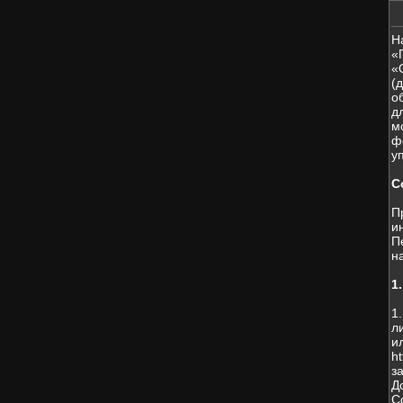
Н
«
«
(
о
д
м
ф
у
С
П
и
П
н
1
1
л
и
h
з
Д
С