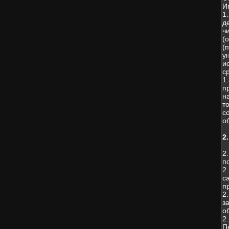
И
1
д
ч
(
(
у
и
с
1
п
н
т
с
о
2
2
п
2
с
п
2
з
о
2
П