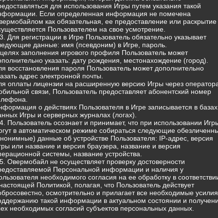
редоставляться для использования Игры путем указания такой
нформации. Если определенная информация не помечена
вермобайлом как обязательная, ее предоставление или раскрытие
существляется Пользователем на свое усмотрение.
.3. Для регистрации в Игре Пользователь обязательно указывает
ледующие данные: имя (псевдоним) в Игре, пароль.
 целях заполнения игрового профиля Пользователь может
ополнительно указать: дату рождения, местонахождение (город).
ля восстановления пароля Пользователь может дополнительно
казать адрес электронной почты.
ля оплаты лицензии на расширенную версию Игры через оператор
обильной связи, Пользователь предоставляет абонентский номер
елефона.
нформация о действиях Пользователя в Игре записывается в базах
анных Игры и серверных журналах (логах).
.4. Пользователь осознает и принимает, что при использовании Игр
огут в автоматическом режиме собираться следующие обезличенн
анонимные) данные об устройстве Пользователя: IP-адрес, версия
гры или название и версия браузера, название и версия
перационной системы, название устройства.
.5. Овермобайл не осуществляет проверку достоверности
редоставляемой Персональной информации и наличия у
ользователя необходимого согласия на ее обработку в соответстви
 настоящей Политикой, полагая, что Пользователь действует
обросовестно, осмотрительно и прилагает все необходимые усилия
оддержанию такой информации в актуальном состоянии и получен
сех необходимых согласий субъектов персональных данных.