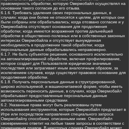
правомерность обработки, которую Овермобайл осуществлял на
основании такого согласия до его отзыва.
6.1.6. Требовать удаления своих персональных данных, в
случаях: когда они более не относятся к целям, для которых они
были собраны или обрабатывались; когда отозвано согласие и у
Овермобайла отсутствуют основания для продолжения
обработки; когда имеются возражения против дальнейшей
обработки в общественно-полезных или в собственных законных
интересах Овермобайла и отсутствует вынужденная
необходимость в продолжении такой обработки; когда
персональные данные обрабатывались неправомерно.
6.1.7. Не быть субъектом решения, основанного исключительно
на автоматизированной обработке, включая профилирование,
которое создает для Пользователя юридически значимые
последствия или затрагивает иным аналогичным образом, за
исключением случаев, когда существует правовое основание для
продолжения обработки.
6.1.8. Получать персональные данные в структурированной,
широко используемой, и машиночитаемой форме, чтобы иметь
возможность переносить данные, в случаях, когда Овермобайл
обрабатывает предоставленные персональные данные
автоматизированными средствами.
6.2. Указанные права могут быть реализованы путем
использования инструментов, которые Овермобайл предлагает в
Игре или посредством направления специального запроса
Овермобайлу способами, описанными ниже. Овермобайл
своевременно ответит на любые такие запросы в соответствии с
применимым правом. В некоторых случаях Овермобайл может