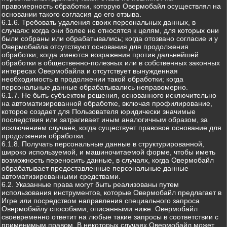
правомерность обработки, которую Овермобайл осуществлял на
основании такого согласия до его отзыва.
6.1.6. Требовать удаления своих персональных данных, в
случаях: когда они более не относятся к целям, для которых они
были собраны или обрабатывались; когда отозвано согласие и у
Овермобайла отсутствуют основания для продолжения
обработки; когда имеются возражения против дальнейшей
обработки в общественно-полезных или в собственных законных
интересах Овермобайла и отсутствует вынужденная
необходимость в продолжении такой обработки; когда
персональные данные обрабатывались неправомерно.
6.1.7. Не быть субъектом решения, основанного исключительно
на автоматизированной обработке, включая профилирование,
которое создает для Пользователя юридически значимые
последствия или затрагивает иным аналогичным образом, за
исключением случаев, когда существует правовое основание для
продолжения обработки.
6.1.8. Получать персональные данные в структурированной,
широко используемой, и машиночитаемой форме, чтобы иметь
возможность переносить данные, в случаях, когда Овермобайл
обрабатывает предоставленные персональные данные
автоматизированными средствами.
6.2. Указанные права могут быть реализованы путем
использования инструментов, которые Овермобайл предлагает в
Игре или посредством направления специального запроса
Овермобайлу способами, описанными ниже. Овермобайл
своевременно ответит на любые такие запросы в соответствии с
применимым правом. В некоторых случаях Овермобайл может