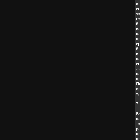
а
с
з
к
6
и
п
п
с
6
и
п
с
л
н
п
П
о
у
7
В
п
т
р
п
п