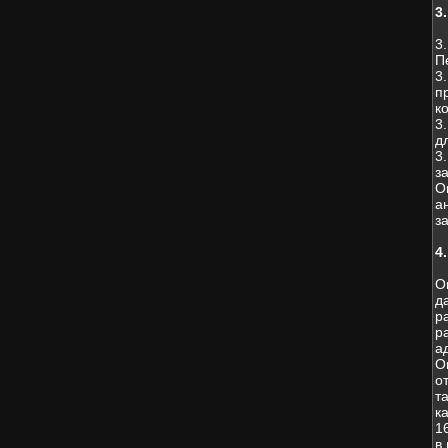
3
3
П
3
п
к
3
д
3
з
О
а
з
4
О
д
р
р
а
О
о
т
к
1
в