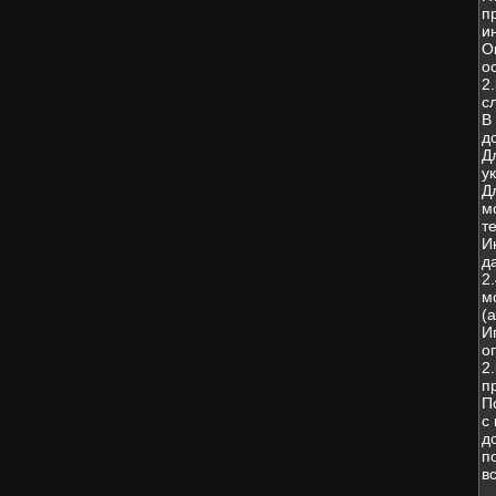
п
и
О
о
2
с
В
д
Д
у
Д
м
т
И
д
2
м
(
И
о
2
п
П
с
д
п
в