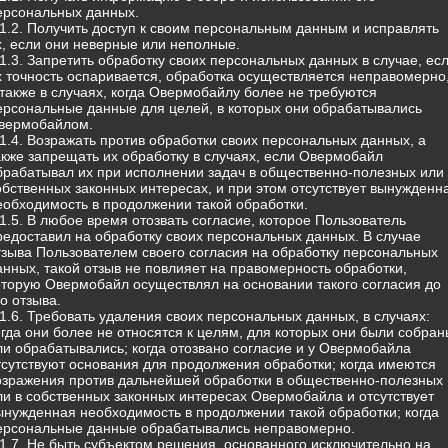
ерсональных данных.
.1.2. Получить доступ к своим персональным данным и исправлять
х, если они неверные или неполные.
.1.3. Запретить обработку своих персональных данных в случае, ес
х точность оспаривается, обработка осуществляется неправомерно
 также в случаях, когда Овермобайлу более не требуются
ерсональные данные для целей, в которых они обрабатывались
вермобайлом.
.1.4. Возражать против обработки своих персональных данных, а
акже запрещать их обработку в случаях, если Овермобайл
брабатывал их при исполнении задач в общественно-полезных или 
обственных законных интересах, и при этом отсутствует вынужденн
еобходимость в продолжении такой обработки.
.1.5. В любое время отозвать согласие, которое Пользователь
редоставил на обработку своих персональных данных. В случае
тзыва Пользователем своего согласия на обработку персональных
анных, такой отзыв не повлияет на правомерность обработки,
оторую Овермобайл осуществлял на основании такого согласия до
го отзыва.
.1.6. Требовать удаления своих персональных данных, в случаях:
огда они более не относятся к целям, для которых они были собран
ли обрабатывались; когда отозвано согласие и у Овермобайла
тсутствуют основания для продолжения обработки; когда имеются
озражения против дальнейшей обработки в общественно-полезных
ли в собственных законных интересах Овермобайла и отсутствует
ынужденная необходимость в продолжении такой обработки; когда
ерсональные данные обрабатывались неправомерно.
.1.7. Не быть субъектом решения, основанного исключительно на