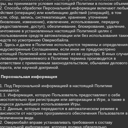
гры, вы принимаете условия настоящей Политики в полном объеме
.2. Способы обработки Персональной информации включают любы
ействия (операции) или комбинацию действий (операций), в том
исле, сбор, запись, систематизация, хранение, уточнение
обновление, изменение), извлечение, использование, передачу
предоставление, доступ), обезличивание, блокирование, удаление,
ничтожение в установленных настоящей Политикой целях с
спользованием средств автоматизации или без использования таки
редств по усмотрению Овермобайла.
.3. Здесь и далее в Политике используются термины и определения
редусмотренные Соглашением, если иное не предусмотрено
астоящей Политикой или не вытекает из ее существа. В иных случа
олкование применяемого в Политике термина производится в
оответствии с применимым законодательством, обычаями делового
борота, или научной доктриной.
. Персональная информация
.1. Под Персональной информацией в настоящей Политике
онимается:
.1.1. Информация, которую Пользователь предоставляет о себе
амостоятельно при регистрации или авторизации в Игре, а также в
роцессе дальнейшего использования Игры.
.1.2. Данные, которые передаются в автоматическом режиме в
ависимости от настроек программного обеспечения Пользователя в
безличенном виде.
.2. Овермобайл вправе устанавливать требования к составу
ерсональной информации, которая должна обязательно