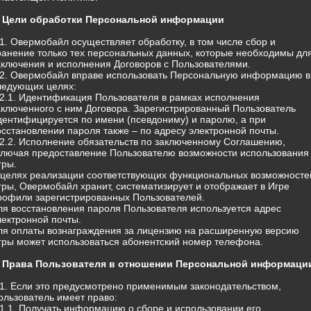
. Цели обработки Персональной информации
.1. Овермобайл осуществляет обработку, в том числе сбор и
ранение только тех персональных данных, которые необходимы дл
аключения и исполнения Договоров с Пользователями.
.2. Овермобайл вправе использовать Персональную информацию в
ледующих целях:
.2.1. Идентификация Пользователя в рамках исполнения
аключенного с ним Договора. Зарегистрированный Пользователь
дентифицируется по имени (псевдониму) и паролю, а при
осстановлении пароля также – по адресу электронной почты.
.2.2. Исполнение обязательств по заключенному Соглашению,
ключая предоставление Пользователю возможности использования
гры.
 целях реализации соответствующих функциональных возможносте
гры, Овермобайл хранит, систематизирует и отображает в Игре
рофили зарегистрированных Пользователей.
ля восстановления пароля Пользователя используется адрес
лектронной почты.
ля оплаты вознаграждения за лицензию на расширенную версию
гры может использоваться абонентский номер телефона.
. Права Пользователя в отношении Персональной информаци
.1. Если это предусмотрено применимым законодательством,
ользователь имеет право:
.1.1. Получать информацию о сборе и использовании его