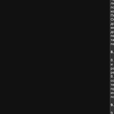
л
п
к
П
О
д
м
д
п
т
п
8
8
и
р
р
8
с
т
п
и
п
9
9