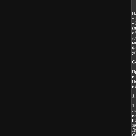
Н
«
«
(
о
д
м
ф
у
С
П
и
П
н
1
1
л
и
h
з
Д
С