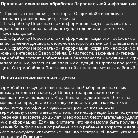
. Правовые основания обработки Персональной информации
.1. Правовые основания, на которых Овермобайл использует
ерсональную информацию, включают:
.1.1. Обработку Персональной информации, когда Пользователь
редоставил согласие на обработку для одной или нескольких
онкретных целей;
.1.2. Обработку Персональной информации, когда это необходимо
ля исполнения договора, стороной которого является Пользователь
.1.3. Обработку Персональной информации, когда это необходимо 
аконных интересах Овермобайла. В частности, законные интересы
вермобайла состоят в обеспечении безопасности и улучшении Игр
нализе данных, разрешении спорных ситуаций в игровом процессе,
ащите Овермобайла и Пользователей от неправомерных действий.
. Политика применительно к детям
вермобайл не осуществляет намеренный сбор персональных
анных у детей в возрасте до 16 лет, не запрашивает ее и не
азрешает им использовать Игру. Лицам, не достигшим 16 лет, не
азрешается предоставлять личную информацию, включая имя,
дрес, номер телефона и адрес электронной почты. Если
вермобайлу станет известно о том, что информация была получен
т ребенка в возрасте до 16 лет, Овермобайл безотлагательно удали
акую информацию. Если вы считаете, что нами могла быть получен
акая-либо информация от ребенка или о ребенке в возрасте младш
6 лет, пожалуйста, свяжитесь с нами по электронной почте, указанн
 настоящей Политике.