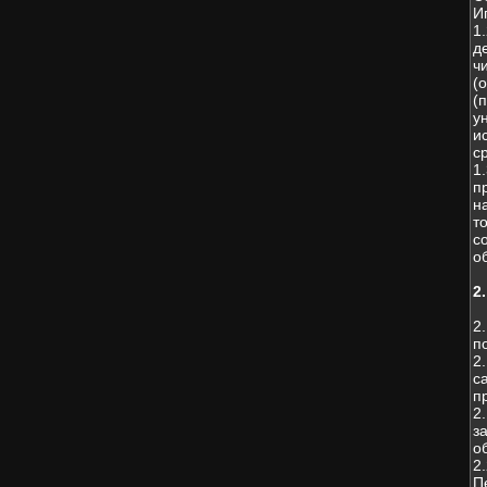
И
1
д
ч
(
(
у
и
с
1
п
н
т
с
о
2
2
п
2
с
п
2
з
о
2
П