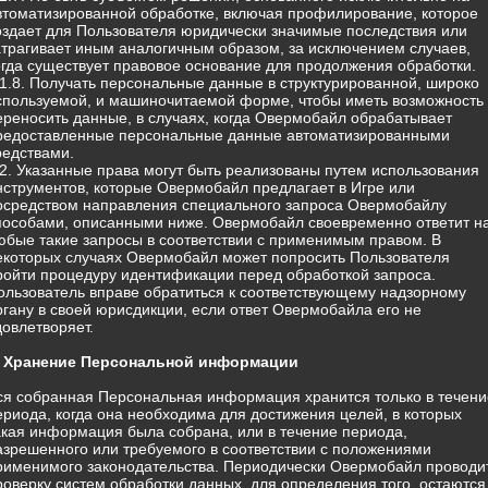
втоматизированной обработке, включая профилирование, которое
оздает для Пользователя юридически значимые последствия или
атрагивает иным аналогичным образом, за исключением случаев,
огда существует правовое основание для продолжения обработки.
.1.8. Получать персональные данные в структурированной, широко
спользуемой, и машиночитаемой форме, чтобы иметь возможность
ереносить данные, в случаях, когда Овермобайл обрабатывает
редоставленные персональные данные автоматизированными
редствами.
.2. Указанные права могут быть реализованы путем использования
нструментов, которые Овермобайл предлагает в Игре или
осредством направления специального запроса Овермобайлу
пособами, описанными ниже. Овермобайл своевременно ответит н
юбые такие запросы в соответствии с применимым правом. В
екоторых случаях Овермобайл может попросить Пользователя
ройти процедуру идентификации перед обработкой запроса.
ользователь вправе обратиться к соответствующему надзорному
ргану в своей юрисдикции, если ответ Овермобайла его не
довлетворяет.
. Хранение Персональной информации
ся собранная Персональная информация хранится только в течени
ериода, когда она необходима для достижения целей, в которых
акая информация была собрана, или в течение периода,
азрешенного или требуемого в соответствии с положениями
рименимого законодательства. Периодически Овермобайл проводи
роверку систем обработки данных, для определения того, остаются