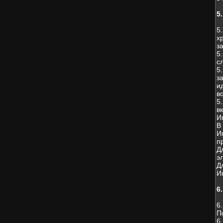
5
5
х
з
5
с
5
з
и
в
5
в
И
В
И
п
Д
э
Д
И
6
6
П
6