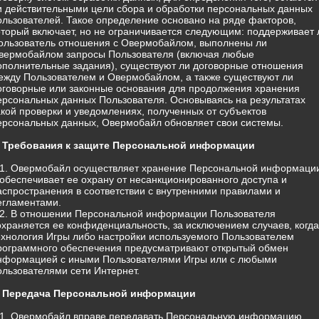
и действительными цели сбора и обработки персональных данных
ользователей. Такое определение основано на ряде факторов,
оторый включает, но не ограничивается следующим: поддерживает 
ользователь отношения с Овермобайлом, выполнены ли
вермобайлом запросы Пользователя (включая любые
ополнительные задания), существуют ли договорные отношения
ежду Пользователем и Овермобайлом, а также существуют ли
оговорные или законные основания для продолжения хранения
ерсональных данных Пользователя. Основываясь на результатах
акой проверки и уведомлениях, полученных от субъектов
ерсональных данных, Овермобайл обновляет свои системы.
. Требования к защите Персональной информации
.1. Овермобайл осуществляет хранение Персональной информаци
 обеспечивает ее охрану от несанкционированного доступа и
аспространения в соответствии с внутренними правилами и
егламентами.
.2. В отношении Персональной информации Пользователя
охраняется ее конфиденциальность, за исключением случаев, когда
ехнология Игры либо настройки используемого Пользователем
рограммного обеспечения предусматривают открытый обмен
нформацией с иными Пользователями Игры или с любыми
ользователями сети Интернет.
. Передача Персональной информации
.1. Овермобайл вправе передавать Персональную информацию