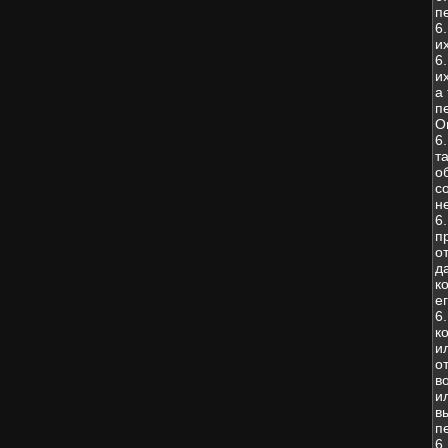
п
6
и
6
и
а
п
О
6
т
о
с
н
6
п
о
д
к
е
6
к
и
о
в
и
в
п
6