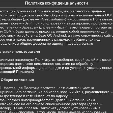
Политика конфиденциальности
астоящий документ «Политика конфиденциальности» (далее –
Политика») содержит способы сбора и правила использования ОО
Овермобайл» (далее — «Овермобайл») информации о Пользовате
далее также – «Вы») при использовании вами игрового программно
беспечения «Варвары» (далее – «Игра»), включающего программы
ля ЭВМ и базы данных, представляющие собой приложения для
обильных устройств на базе ОС Android, а также совокупность сайто
орумов и чатов, размещенных в разделах и субдоменах под
правлением общего домена по адресу: https://barbars.ru
огласие пользователя
ринимая настоящую Политику, вы свободно, своей волей и в своих
нтересах даете свое письменное согласие на обработку
ерсональной информации в порядке и на условиях, установленных
астоящей Политикой.
. Общие положения
.1. Настоящая Политика является неотъемлемой частью
ицензионного соглашения об использовании Игры, размещенного и
ли доступного в сети Интернет по адресу
ttps://barbars.ru/help/0/agreement (далее – Соглашение) и
аключаемого на его основе лицензионного договора (далее –
оговор). Таким образом, заключая Договор установленным в
оглашении способом, в том числе, путем начала использования