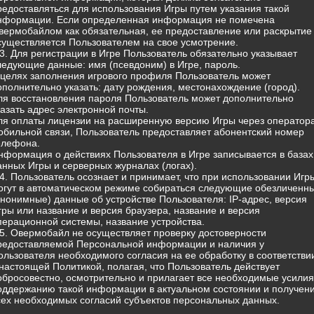
редоставляться для использования Игры путем указания такой
нформации. Если определенная информация не помечена
вермобайлом как обязательная, ее предоставление или раскрытие
существляется Пользователем на свое усмотрение.
.3. Для регистрации в Игре Пользователь обязательно указывает
ледующие данные: имя (псевдоним) в Игре, пароль.
 целях заполнения игрового профиля Пользователь может
ополнительно указать: дату рождения, местонахождение (город).
ля восстановления пароля Пользователь может дополнительно
казать адрес электронной почты.
ля оплаты лицензии на расширенную версию Игры через оператор
обильной связи, Пользователь предоставляет абонентский номер
елефона.
нформация о действиях Пользователя в Игре записывается в базах
анных Игры и серверных журналах (логах).
.4. Пользователь осознает и принимает, что при использовании Игр
огут в автоматическом режиме собираться следующие обезличенн
анонимные) данные об устройстве Пользователя: IP-адрес, версия
гры или название и версия браузера, название и версия
перационной системы, название устройства.
.5. Овермобайл не осуществляет проверку достоверности
редоставляемой Персональной информации и наличия у
ользователя необходимого согласия на ее обработку в соответстви
 настоящей Политикой, полагая, что Пользователь действует
обросовестно, осмотрительно и прилагает все необходимые усилия
оддержанию такой информации в актуальном состоянии и получен
сех необходимых согласий субъектов персональных данных.