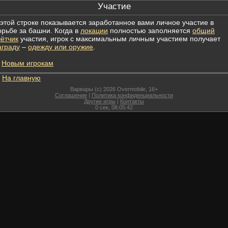
Участие
 этой строке показывается заработанное вами личное участие в
орьбе за башни. Когда в
локации
полностью заполняется
общий
чётчик
участия, игрок с максимальным личным участием получает
аграду
–
одежду или оружие
.
Новым игрокам
На главную
Варвары (c) 2026 Overmobile, 16+
Соглашение
|
Политика конфиденциальности
Другие игры
|
Контакты
0
сек,
08:05:42