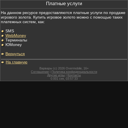
Платные услуги
На данном ресурсе предоставляются платные услуги по продаже
игрового золота. Купить игровое золото можно с помощью таких
платежных систем, как:
SMS
WebMoney
Терминалы
ЮMoney
Вернуться
На главную
Варвары (c) 2026 Overmobile, 16+
Соглашение
|
Политика конфиденциальности
Другие игры
|
Контакты
0.001
сек,
03:57:33