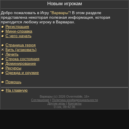
Новым игрокам
Добро пожаловать в Игру
"Варвары"
! В этом разделе
представлена некоторая полезная информация, которая
пригодится любому игроку в Варварах.
Регистрация
Мини-справка
С чего начать
Страница героя
Бить (атаковать)
Лечить
Строка состояния
Доминирование
Ресурсы
Одежда и оружие
Помощь
На главную
Варвары (c) 2026 Overmobile, 16+
Соглашение
|
Политика конфиденциальности
Другие игры
|
Контакты
0
сек,
09:42:36