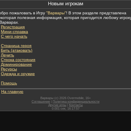
Новым игрокам
обро пожаловать в Игру
"Варвары"
! В этом разделе представлена
екоторая полезная информация, которая пригодится любому игрок
 Варварах.
Регистрация
Мини-справка
С чего начать
Страница героя
Бить (атаковать)
Лечить
Строка состояния
Доминирование
Ресурсы
Одежда и оружие
Помощь
На главную
Варвары (c) 2026 Overmobile, 16+
Соглашение
|
Политика конфиденциальности
Другие игры
|
Контакты
0.001
сек,
16:17:57