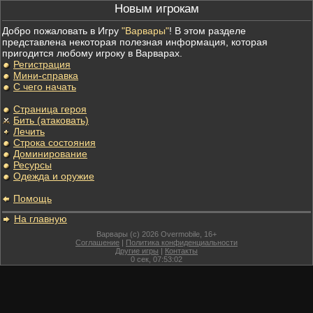
Новым игрокам
Добро пожаловать в Игру
"Варвары"
! В этом разделе
представлена некоторая полезная информация, которая
пригодится любому игроку в Варварах.
Регистрация
Мини-справка
С чего начать
Страница героя
Бить (атаковать)
Лечить
Строка состояния
Доминирование
Ресурсы
Одежда и оружие
Помощь
На главную
Варвары (c) 2026 Overmobile, 16+
Соглашение
|
Политика конфиденциальности
Другие игры
|
Контакты
0
сек,
07:53:02