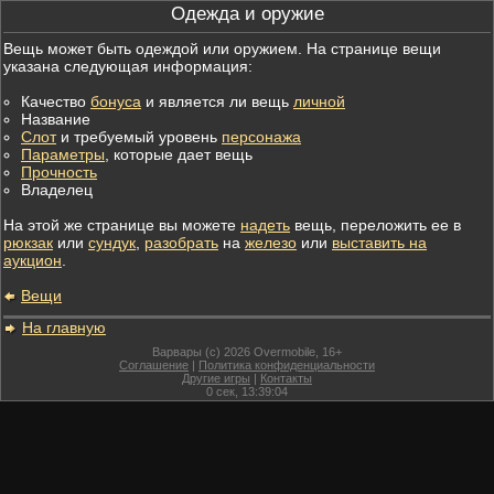
Одежда и оружие
Вещь может быть одеждой или оружием. На странице вещи
указана следующая информация:
Качество
бонуса
и является ли вещь
личной
Название
Слот
и требуемый уровень
персонажа
Параметры
, которые дает вещь
Прочность
Владелец
На этой же странице вы можете
надеть
вещь, переложить ее в
рюкзак
или
сундук
,
разобрать
на
железо
или
выставить на
аукцион
.
Вещи
На главную
Варвары (c) 2026 Overmobile, 16+
Соглашение
|
Политика конфиденциальности
Другие игры
|
Контакты
0
сек,
13:39:04