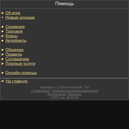
Помощь
Об игре
Новым игрокам
Сражения
Торговля
Кланы
Артефакты
Общение
Правила
Соглашение
Платные услуги
Онлайн-помощь
На главную
Варвары (c) 2026 Overmobile, 16+
Соглашение
|
Политика конфиденциальности
Другие игры
|
Контакты
0.001
сек,
16:04:03