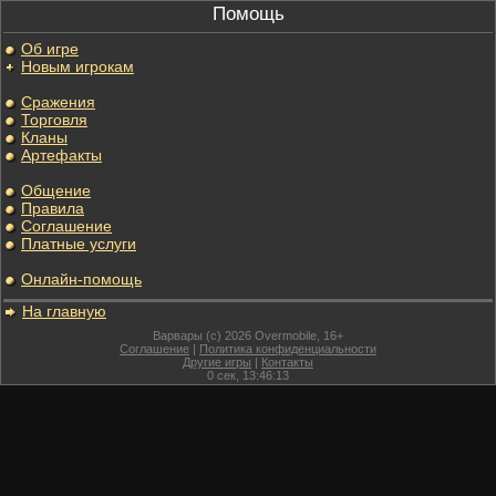
Помощь
Об игре
Новым игрокам
Сражения
Торговля
Кланы
Артефакты
Общение
Правила
Соглашение
Платные услуги
Онлайн-помощь
На главную
Варвары (c) 2026 Overmobile, 16+
Соглашение
|
Политика конфиденциальности
Другие игры
|
Контакты
0
сек,
13:46:13