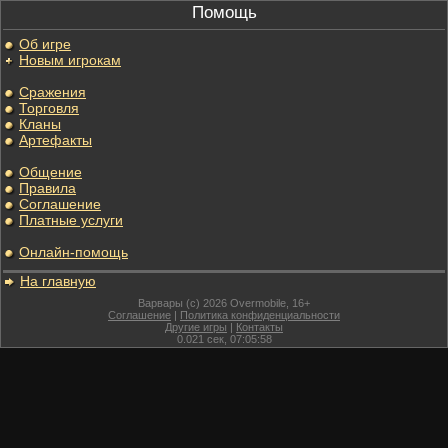
Помощь
Об игре
Новым игрокам
Сражения
Торговля
Кланы
Артефакты
Общение
Правила
Соглашение
Платные услуги
Онлайн-помощь
На главную
Варвары (c) 2026 Overmobile, 16+
Соглашение
|
Политика конфиденциальности
Другие игры
|
Контакты
0.021
сек,
07:05:58