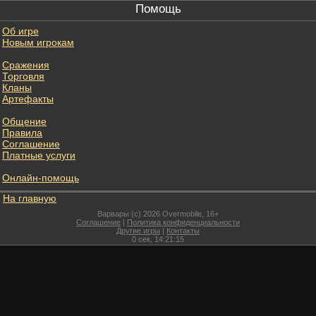
Помощь
Об игре
Новым игрокам
Сражения
Торговля
Кланы
Артефакты
Общение
Правила
Соглашение
Платные услуги
Онлайн-помощь
На главную
Варвары (c) 2026 Overmobile, 16+
Соглашение
|
Политика конфиденциальности
Другие игры
|
Контакты
0
сек,
14:21:15